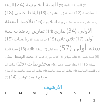
السنة الخامسة
(24)
السنة
السنة الثانية
(9)
(7)
ايقاظ علمي
(18)
انشودة
(13)
السادسة
(12)
النظافة
(6)
تلاميذ السنة
تربية اسلامية
(16)
ايقاظ علمي سنة خامسة
(5)
الاولى
(34)
تمارين رياضيات سنة
تمارين
(14)
أولى
(17)
ثلاثي ثاني
(15)
رياضيات
(15)
خارطة ذهنية
(5)
سنة أولى
(57)
سنة ثالثة
(13)
سنة ثانية
سنة اولى
(6)
مجلة الوسط البيئي
(9)
كتاب موازي
(6)
كتاب موازي قديم
(6)
قصة للتعبير
(5)
محفوظات
(25)
سنة 5
(11)
مجلة جسم الانسان
(6)
مناظرات
مناظرات سنة سادسة مع الإصلاح pdf
السنة السادسة
(6)
مناظرات سنة سادسة
(6)
موقع تلميذ تونس
(14)
(6)
الارشيف
L
M
M
J
V
S
D
1
2