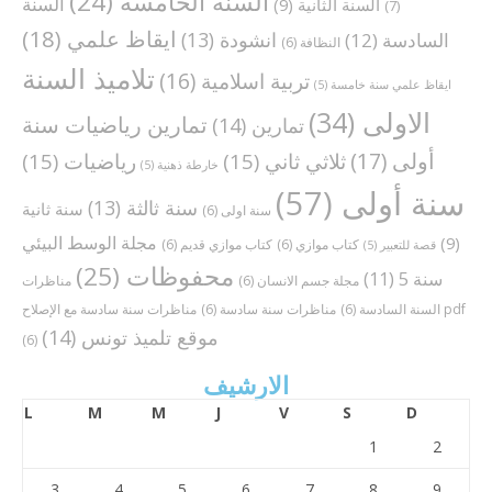
السنة الخامسة
(24)
السنة
السنة الثانية
(9)
(7)
ايقاظ علمي
(18)
انشودة
(13)
السادسة
(12)
النظافة
(6)
تلاميذ السنة
تربية اسلامية
(16)
ايقاظ علمي سنة خامسة
(5)
الاولى
(34)
تمارين رياضيات سنة
تمارين
(14)
أولى
(17)
ثلاثي ثاني
(15)
رياضيات
(15)
خارطة ذهنية
(5)
سنة أولى
(57)
سنة ثالثة
(13)
سنة ثانية
سنة اولى
(6)
مجلة الوسط البيئي
(9)
كتاب موازي
(6)
كتاب موازي قديم
(6)
قصة للتعبير
(5)
محفوظات
(25)
سنة 5
(11)
مجلة جسم الانسان
(6)
مناظرات
مناظرات سنة سادسة مع الإصلاح pdf
السنة السادسة
(6)
مناظرات سنة سادسة
(6)
موقع تلميذ تونس
(14)
(6)
الارشيف
L
M
M
J
V
S
D
1
2
3
4
5
6
7
8
9