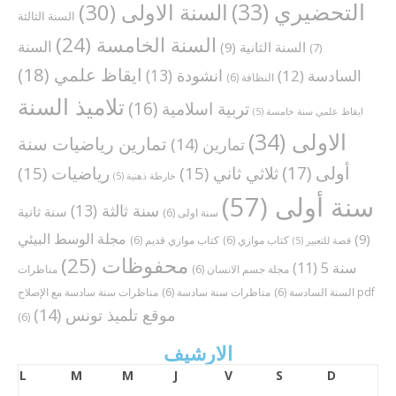
التحضيري
(33)
السنة الاولى
(30)
السنة الثالثة
السنة الخامسة
(24)
السنة
السنة الثانية
(9)
(7)
ايقاظ علمي
(18)
انشودة
(13)
السادسة
(12)
النظافة
(6)
تلاميذ السنة
تربية اسلامية
(16)
ايقاظ علمي سنة خامسة
(5)
الاولى
(34)
تمارين رياضيات سنة
تمارين
(14)
أولى
(17)
ثلاثي ثاني
(15)
رياضيات
(15)
خارطة ذهنية
(5)
سنة أولى
(57)
سنة ثالثة
(13)
سنة ثانية
سنة اولى
(6)
مجلة الوسط البيئي
(9)
كتاب موازي
(6)
كتاب موازي قديم
(6)
قصة للتعبير
(5)
محفوظات
(25)
سنة 5
(11)
مجلة جسم الانسان
(6)
مناظرات
مناظرات سنة سادسة مع الإصلاح pdf
السنة السادسة
(6)
مناظرات سنة سادسة
(6)
موقع تلميذ تونس
(14)
(6)
الارشيف
L
M
M
J
V
S
D