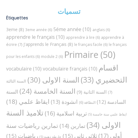
تسميات
Étiquettes
5éme année
(10)
3eme
(8)
3eme année
(6)
anglais
(6)
apprendre le français
(10)
apprendre à
apprendre à lire
(6)
J'apprends le Français
(8)
écrire
(7)
le français facile
(6)
le français
Primaire
(50)
pour les enfants
(6)
module 2
(6)
اقسام
vocabulaire
(10)
vocabulaire français
(10)
التحضيري
(33)
السنة الاولى
(30)
السنة الثالثة
السنة الخامسة
(24)
السنة
السنة الثانية
(9)
(7)
ايقاظ علمي
(18)
انشودة
(13)
السادسة
(12)
النظافة
(6)
تلاميذ السنة
تربية اسلامية
(16)
ايقاظ علمي سنة خامسة
(5)
الاولى
(34)
تمارين رياضيات سنة
تمارين
(14)
أولى
(17)
ثلاثي ثاني
(15)
رياضيات
(15)
خارطة ذهنية
(5)