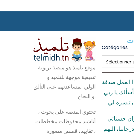
ات
Catégories
موقع تلميذ هو منصة تربوية
تثقيفية موجهة للتلميذ و
ا العمل صدقة
الولي لمساعدتهم على التألق
أسألك يا ربي
و النجاح.
ن تيسره لي
تحتوي المنصة على بحوث ،
زان حسناتي
أناشيد محفوظات مخططات
رجاتنا، اللهم
، تقاييم، قصص مصورة