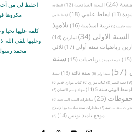
مسة
(24)
السنة السادسة
(12)
احفظ لي من أحب 
النظافة
ايقاظ علمي
(18)
ودة
(13)
مكروها في
ايقاظ علمي
تلاميذ
تربية اسلامية
(16)
سنة خامسة
(5)
كلمة عليها نحيا و
السنة الاولى
(34)
تمارين
(14)
وعليها نلقى الله لا ا
رين رياضيات سنة أولى
(17)
ثلاثي
محمد رسول 
سنة
(1
رياضيات
(15)
خارطة ذهنية
(5)
(57)
سنة ثالثة
(13)
سنة
سنة اولى
(6)
(
كتاب موازي
(6)
كتاب موازي قديم
(6)
قصة للتعبير
(5)
وسط البيئي سنة 5
(11)
مجلة جسم الانسان
(6)
فوظات
(25)
مناظرات السنة السادسة
(6)
ظرات سنة سادسة
(6)
موقع تلميذ تونس
(14)
(6)