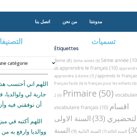
مدونتنا
من نحن
اتصل بنا
تسميات
التصنيف
Étiquettes
5éme année
(10
3eme
(8)
3eme année
(6)
apprendre le français
(10)
(6)
apprendre 
J'apprends le Françai
apprendre à écrire
(7)
اللهم اني أحتسب هذ
français facile
(6)
le français pour les enfants
(6)
Primaire
(50)
جارية لي ولوالديا، ف
vocabulai
2
(6)
اقسام
أن توفقني فيه وأ
vocabulaire français
(10)
لتحضيري
(33)
السنة الاولى
اللهم أكتبه في مي
السنة
السنة الثانية
(9)
ووالديا وارفع به من د
السنة الثالثة
(7)