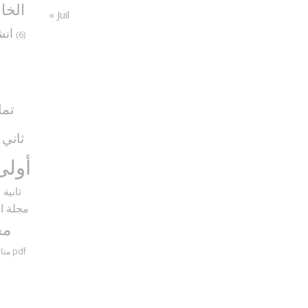
الخا
« Juil
انش
(6)
تما
ثاني
5)
أولى
ثانية
9)
مجلة ال
مح
مناظرات سنة سادسة مع الإصلاح pdf
منا