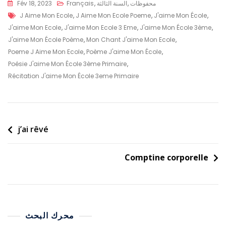
محفوظات
,
السنة الثالثة
,
Français
Fév 18, 2023
J Aime Mon Ecole
,
J Aime Mon Ecole Poeme
,
J'aime Mon École
,
J'aime Mon Ecole
,
J'aime Mon Ecole 3 Eme
,
J'aime Mon École 3ème
,
J'aime Mon École Poème
,
Mon Chant J'aime Mon Ecole
,
Poeme J Aime Mon Ecole
,
Poème J'aime Mon École
,
Poésie J'aime Mon École 3ème Primaire
,
Récitation J'aime Mon École 3eme Primaire
j’ai rêvé
Comptine corporelle
محرك البحث