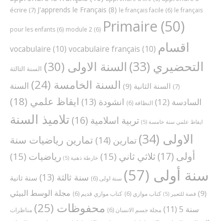
J'apprends le Français
(8)
écrire
(7)
le français facile
(6)
le français
Primaire
(50)
pour les enfants
(6)
module 2
(6)
اقسام
vocabulaire
(10)
vocabulaire français
(10)
التحضيري
(33)
السنة الاولى
(30)
السنة الثالثة
السنة الخامسة
(24)
السنة
السنة الثانية
(9)
(7)
ايقاظ علمي
(18)
انشودة
(13)
السادسة
(12)
النظافة
(6)
تلاميذ السنة
تربية اسلامية
(16)
ايقاظ علمي سنة خامسة
(5)
الاولى
(34)
تمارين رياضيات سنة
تمارين
(14)
أولى
(17)
ثلاثي ثاني
(15)
رياضيات
(15)
خارطة ذهنية
(5)
سنة أولى
(57)
سنة ثالثة
(13)
سنة ثانية
سنة اولى
(6)
مجلة الوسط البيئي
(9)
كتاب موازي
(6)
كتاب موازي قديم
(6)
قصة للتعبير
(5)
محفوظات
(25)
سنة 5
(11)
مجلة جسم الانسان
(6)
مناظرات