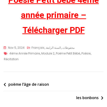
Poésie Petit bébé 4éme
année primaire –
Télécharger PDF
محفوظات
,
السنة الرابعة
,
Français
Nov 5, 2024
4ème Année Primaire
,
Module 2
,
Poème Petit Bébé
,
Poésie
,
Récitation
poème l’âge de raison
les bonbons