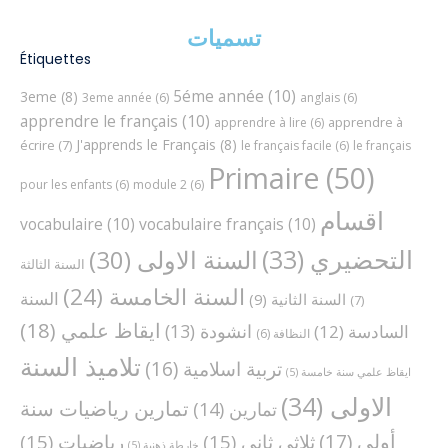
تسميات
Étiquettes
5éme année
(10)
3eme
(8)
3eme année
(6)
anglais
(6)
apprendre le français
(10)
apprendre à
apprendre à lire
(6)
J'apprends le Français
(8)
écrire
(7)
le français facile
(6)
le français
Primaire
(50)
pour les enfants
(6)
module 2
(6)
اقسام
vocabulaire
(10)
vocabulaire français
(10)
التحضيري
(33)
السنة الاولى
(30)
السنة الثالثة
السنة الخامسة
(24)
السنة
السنة الثانية
(9)
(7)
ايقاظ علمي
(18)
انشودة
(13)
السادسة
(12)
النظافة
(6)
تلاميذ السنة
تربية اسلامية
(16)
ايقاظ علمي سنة خامسة
(5)
الاولى
(34)
تمارين رياضيات سنة
تمارين
(14)
أولى
(17)
ثلاثي ثاني
(15)
رياضيات
(15)
خارطة ذهنية
(5)