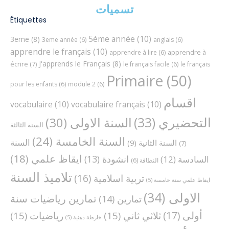
تسميات
Étiquettes
5éme année
(10)
3eme
(8)
3eme année
(6)
anglais
(6)
apprendre le français
(10)
apprendre à
apprendre à lire
(6)
J'apprends le Français
(8)
écrire
(7)
le français facile
(6)
le français
Primaire
(50)
pour les enfants
(6)
module 2
(6)
اقسام
vocabulaire
(10)
vocabulaire français
(10)
التحضيري
(33)
السنة الاولى
(30)
السنة الثالثة
السنة الخامسة
(24)
السنة
السنة الثانية
(9)
(7)
ايقاظ علمي
(18)
انشودة
(13)
السادسة
(12)
النظافة
(6)
تلاميذ السنة
تربية اسلامية
(16)
ايقاظ علمي سنة خامسة
(5)
الاولى
(34)
تمارين رياضيات سنة
تمارين
(14)
أولى
(17)
ثلاثي ثاني
(15)
رياضيات
(15)
خارطة ذهنية
(5)