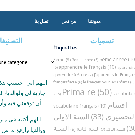
مدونتنا
من نحن
اتصل بنا
تسميات
التصنيف
Étiquettes
5éme année
(10
3eme
(8)
3eme année
(6)
apprendre le français
(10)
(6)
apprendre 
J'apprends le Françai
apprendre à écrire
(7)
اللهم اني أحتسب هذ
français facile
(6)
le français pour les enfants
(6)
Primaire
(50)
جارية لي ولوالديا، ف
vocabulai
2
(6)
اقسام
أن توفقني فيه وأ
vocabulaire français
(10)
لتحضيري
(33)
السنة الاولى
اللهم أكتبه في مي
السنة
السنة الثانية
(9)
ووالديا وارفع به من د
السنة الثالثة
(7)