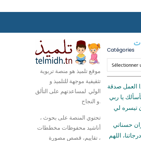
ات
Catégories
موقع تلميذ هو منصة تربوية
تثقيفية موجهة للتلميذ و
ا العمل صدقة
الولي لمساعدتهم على التألق
أسألك يا ربي
و النجاح.
ن تيسره لي
تحتوي المنصة على بحوث ،
زان حسناتي
أناشيد محفوظات مخططات
رجاتنا، اللهم
، تقاييم، قصص مصورة