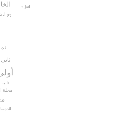
الخا
« Juil
انش
(6)
تما
ثاني
5)
أولى
ثانية
9)
مجلة ال
مح
مناظرات سنة سادسة مع الإصلاح pdf
منا