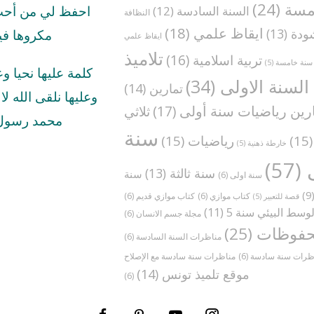
مسة
(24)
السنة السادسة
(12)
احفظ لي من أحب 
النظافة
ايقاظ علمي
(18)
ودة
(13)
مكروها في
ايقاظ علمي
تلاميذ
تربية اسلامية
(16)
سنة خامسة
(5)
كلمة عليها نحيا و
السنة الاولى
(34)
تمارين
(14)
وعليها نلقى الله لا ا
رين رياضيات سنة أولى
(17)
ثلاثي
محمد رسول 
سنة
(1
رياضيات
(15)
خارطة ذهنية
(5)
(57)
سنة ثالثة
(13)
سنة
سنة اولى
(6)
(
كتاب موازي
(6)
كتاب موازي قديم
(6)
قصة للتعبير
(5)
وسط البيئي سنة 5
(11)
مجلة جسم الانسان
(6)
فوظات
(25)
مناظرات السنة السادسة
(6)
ظرات سنة سادسة
(6)
موقع تلميذ تونس
(14)
(6)