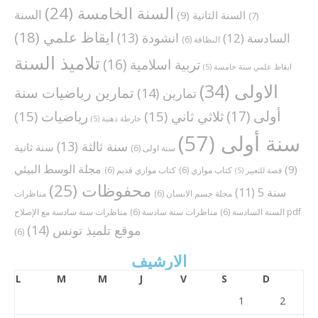
السنة الخامسة
(24)
السنة
السنة الثانية
(9)
(7)
ايقاظ علمي
(18)
انشودة
(13)
السادسة
(12)
النظافة
(6)
تلاميذ السنة
تربية اسلامية
(16)
ايقاظ علمي سنة خامسة
(5)
الاولى
(34)
تمارين رياضيات سنة
تمارين
(14)
أولى
(17)
ثلاثي ثاني
(15)
رياضيات
(15)
خارطة ذهنية
(5)
سنة أولى
(57)
سنة ثالثة
(13)
سنة ثانية
سنة اولى
(6)
مجلة الوسط البيئي
(9)
كتاب موازي
(6)
كتاب موازي قديم
(6)
قصة للتعبير
(5)
محفوظات
(25)
سنة 5
(11)
مجلة جسم الانسان
(6)
مناظرات
مناظرات سنة سادسة مع الإصلاح pdf
السنة السادسة
(6)
مناظرات سنة سادسة
(6)
موقع تلميذ تونس
(14)
(6)
الارشيف
L
M
M
J
V
S
D
1
2