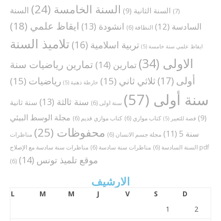
السنة الخامسة
(24)
السنة
السنة الثانية
(9)
(7)
ايقاظ علمي
(18)
انشودة
(13)
السادسة
(12)
النظافة
(6)
تلاميذ السنة
تربية اسلامية
(16)
ايقاظ علمي سنة خامسة
(5)
الاولى
(34)
تمارين رياضيات سنة
تمارين
(14)
أولى
(17)
ثلاثي ثاني
(15)
رياضيات
(15)
خارطة ذهنية
(5)
سنة أولى
(57)
سنة ثالثة
(13)
سنة ثانية
سنة اولى
(6)
مجلة الوسط البيئي
(9)
كتاب موازي
(6)
كتاب موازي قديم
(6)
قصة للتعبير
(5)
محفوظات
(25)
سنة 5
(11)
مجلة جسم الانسان
(6)
مناظرات
مناظرات سنة سادسة مع الإصلاح pdf
السنة السادسة
(6)
مناظرات سنة سادسة
(6)
موقع تلميذ تونس
(14)
(6)
الارشيف
L
M
M
J
V
S
D
1
2