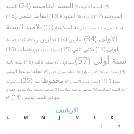
السنة الخامسة
(24)
السنة
السنة الثانية
(9)
(7)
ايقاظ علمي
(18)
انشودة
(13)
السادسة
(12)
النظافة
(6)
تلاميذ السنة
تربية اسلامية
(16)
ايقاظ علمي سنة خامسة
(5)
الاولى
(34)
تمارين رياضيات سنة
تمارين
(14)
أولى
(17)
ثلاثي ثاني
(15)
رياضيات
(15)
خارطة ذهنية
(5)
سنة أولى
(57)
سنة ثالثة
(13)
سنة ثانية
سنة اولى
(6)
مجلة الوسط البيئي
(9)
كتاب موازي
(6)
كتاب موازي قديم
(6)
قصة للتعبير
(5)
محفوظات
(25)
سنة 5
(11)
مجلة جسم الانسان
(6)
مناظرات
مناظرات سنة سادسة مع الإصلاح pdf
السنة السادسة
(6)
مناظرات سنة سادسة
(6)
موقع تلميذ تونس
(14)
(6)
الارشيف
L
M
M
J
V
S
D
1
2