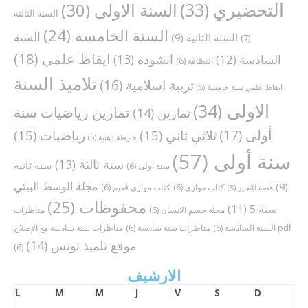
التحضيري
(33)
السنة الاولى
(30)
السنة الثالثة
السنة الخامسة
(24)
السنة
السنة الثانية
(9)
(7)
ايقاظ علمي
(18)
انشودة
(13)
السادسة
(12)
النظافة
(6)
تلاميذ السنة
تربية اسلامية
(16)
ايقاظ علمي سنة خامسة
(5)
الاولى
(34)
تمارين رياضيات سنة
تمارين
(14)
أولى
(17)
ثلاثي ثاني
(15)
رياضيات
(15)
خارطة ذهنية
(5)
سنة أولى
(57)
سنة ثالثة
(13)
سنة ثانية
سنة اولى
(6)
مجلة الوسط البيئي
(9)
كتاب موازي
(6)
كتاب موازي قديم
(6)
قصة للتعبير
(5)
محفوظات
(25)
سنة 5
(11)
مجلة جسم الانسان
(6)
مناظرات
مناظرات سنة سادسة مع الإصلاح pdf
السنة السادسة
(6)
مناظرات سنة سادسة
(6)
موقع تلميذ تونس
(14)
(6)
الارشيف
L
M
M
J
V
S
D