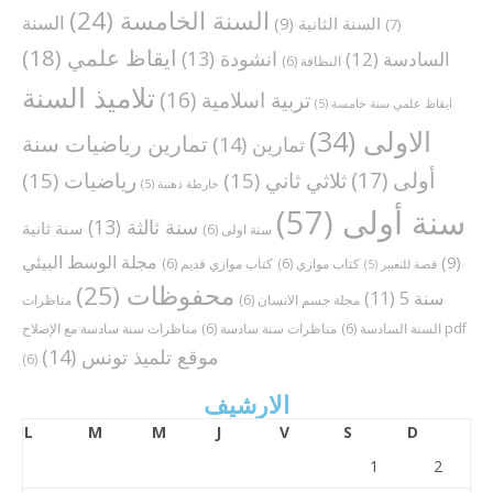
السنة الخامسة
(24)
السنة
السنة الثانية
(9)
(7)
ايقاظ علمي
(18)
انشودة
(13)
السادسة
(12)
النظافة
(6)
تلاميذ السنة
تربية اسلامية
(16)
ايقاظ علمي سنة خامسة
(5)
الاولى
(34)
تمارين رياضيات سنة
تمارين
(14)
أولى
(17)
ثلاثي ثاني
(15)
رياضيات
(15)
خارطة ذهنية
(5)
سنة أولى
(57)
سنة ثالثة
(13)
سنة ثانية
سنة اولى
(6)
مجلة الوسط البيئي
(9)
كتاب موازي
(6)
كتاب موازي قديم
(6)
قصة للتعبير
(5)
محفوظات
(25)
سنة 5
(11)
مجلة جسم الانسان
(6)
مناظرات
مناظرات سنة سادسة مع الإصلاح pdf
السنة السادسة
(6)
مناظرات سنة سادسة
(6)
موقع تلميذ تونس
(14)
(6)
الارشيف
L
M
M
J
V
S
D
1
2