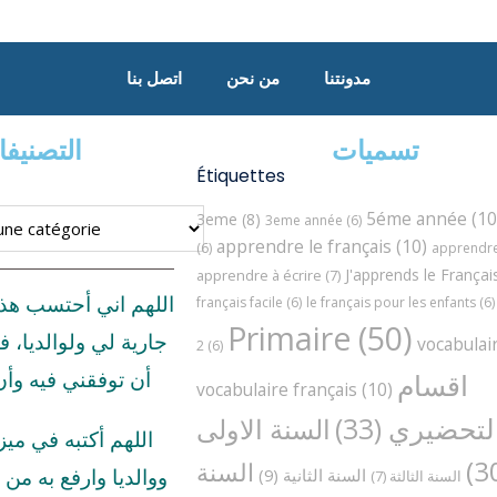
مدونتنا
من نحن
اتصل بنا
تسميات
التصنيف
Étiquettes
5éme année
(10
3eme
(8)
3eme année
(6)
apprendre le français
(10)
(6)
apprendre 
J'apprends le Françai
apprendre à écrire
(7)
اللهم اني أحتسب هذ
français facile
(6)
le français pour les enfants
(6)
Primaire
(50)
جارية لي ولوالديا، ف
vocabulai
2
(6)
اقسام
أن توفقني فيه وأ
vocabulaire français
(10)
لتحضيري
(33)
السنة الاولى
اللهم أكتبه في مي
السنة
السنة الثانية
(9)
ووالديا وارفع به من د
السنة الثالثة
(7)