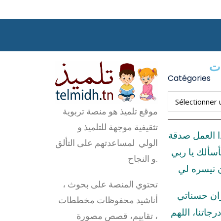
ات
Catégories
موقع تلميذ هو منصة تربوية
تثقيفية موجهة للتلميذ و
ا العمل صدقة
الولي لمساعدتهم على التألق
أسألك يا ربي
و النجاح.
ن تيسره لي
تحتوي المنصة على بحوث ،
زان حسناتي
أناشيد محفوظات مخططات
رجاتنا، اللهم
، تقاييم، قصص مصورة