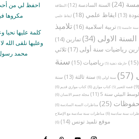
مسة
(24)
السنة السادسة
(12)
احفظ لي من أحب 
النظافة
ايقاظ علمي
(18)
ودة
(13)
مكروها في
ايقاظ علمي
تلاميذ
تربية اسلامية
(16)
سنة خامسة
(5)
كلمة عليها نحيا و
السنة الاولى
(34)
تمارين
(14)
وعليها نلقى الله لا ا
رين رياضيات سنة أولى
(17)
ثلاثي
محمد رسول 
سنة
(1
رياضيات
(15)
خارطة ذهنية
(5)
(57)
سنة ثالثة
(13)
سنة
سنة اولى
(6)
(
كتاب موازي
(6)
كتاب موازي قديم
(6)
قصة للتعبير
(5)
وسط البيئي سنة 5
(11)
مجلة جسم الانسان
(6)
فوظات
(25)
مناظرات السنة السادسة
(6)
ظرات سنة سادسة
(6)
موقع تلميذ تونس
(14)
(6)