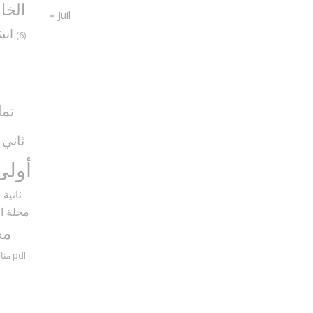
الخا
« Juil
انش
(6)
تما
ثاني
5)
أولى
ثانية
9)
مجلة ال
مح
مناظرات سنة سادسة مع الإصلاح pdf
منا