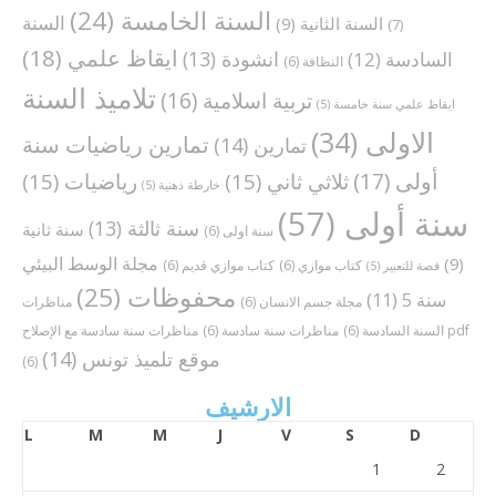
السنة الخامسة
(24)
السنة
السنة الثانية
(9)
(7)
ايقاظ علمي
(18)
انشودة
(13)
السادسة
(12)
النظافة
(6)
تلاميذ السنة
تربية اسلامية
(16)
ايقاظ علمي سنة خامسة
(5)
الاولى
(34)
تمارين رياضيات سنة
تمارين
(14)
أولى
(17)
ثلاثي ثاني
(15)
رياضيات
(15)
خارطة ذهنية
(5)
سنة أولى
(57)
سنة ثالثة
(13)
سنة ثانية
سنة اولى
(6)
مجلة الوسط البيئي
(9)
كتاب موازي
(6)
كتاب موازي قديم
(6)
قصة للتعبير
(5)
محفوظات
(25)
سنة 5
(11)
مجلة جسم الانسان
(6)
مناظرات
مناظرات سنة سادسة مع الإصلاح pdf
السنة السادسة
(6)
مناظرات سنة سادسة
(6)
موقع تلميذ تونس
(14)
(6)
الارشيف
L
M
M
J
V
S
D
1
2