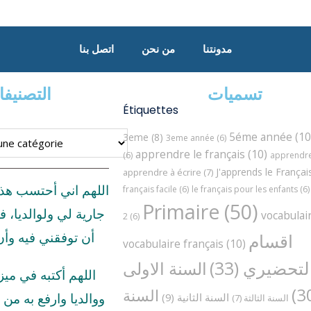
مدونتنا
من نحن
اتصل بنا
تسميات
التصنيف
Étiquettes
5éme année
(10
3eme
(8)
3eme année
(6)
apprendre le français
(10)
(6)
apprendre 
J'apprends le Françai
apprendre à écrire
(7)
اللهم اني أحتسب هذ
français facile
(6)
le français pour les enfants
(6)
Primaire
(50)
جارية لي ولوالديا، ف
vocabulai
2
(6)
اقسام
أن توفقني فيه وأ
vocabulaire français
(10)
لتحضيري
(33)
السنة الاولى
اللهم أكتبه في مي
السنة
السنة الثانية
(9)
ووالديا وارفع به من د
السنة الثالثة
(7)