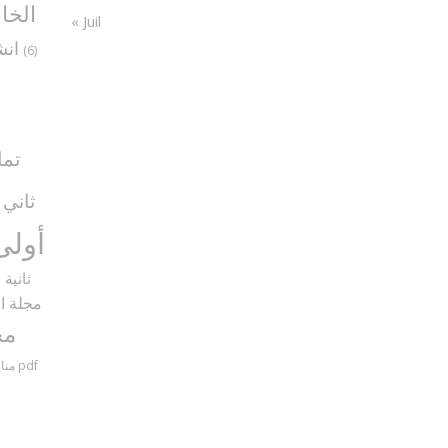
الخا
« Juil
انش
(6)
تما
ثاني
5)
أولى
ثانية
9)
مجلة ال
مح
مناظرات سنة سادسة مع الإصلاح pdf
منا