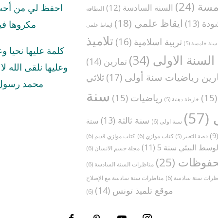
مسة
(24)
السنة السادسة
(12)
احفظ لي من أحب 
النظافة
ايقاظ علمي
(18)
ودة
(13)
مكروها في
ايقاظ علمي
تلاميذ
تربية اسلامية
(16)
سنة خامسة
(5)
كلمة عليها نحيا و
السنة الاولى
(34)
تمارين
(14)
وعليها نلقى الله لا ا
رين رياضيات سنة أولى
(17)
ثلاثي
محمد رسول 
سنة
(1
رياضيات
(15)
خارطة ذهنية
(5)
(57)
سنة ثالثة
(13)
سنة
سنة اولى
(6)
(
كتاب موازي
(6)
كتاب موازي قديم
(6)
قصة للتعبير
(5)
وسط البيئي سنة 5
(11)
مجلة جسم الانسان
(6)
فوظات
(25)
مناظرات السنة السادسة
(6)
ظرات سنة سادسة
(6)
موقع تلميذ تونس
(14)
(6)