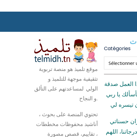
ات
Catégories
موقع تلميذ هو منصة تربوية
تثقيفية موجهة للتلميذ و
ا العمل صدقة
الولي لمساعدتهم على التألق
أسألك يا ربي
و النجاح.
ن تيسره لي
تحتوي المنصة على بحوث ،
زان حسناتي
أناشيد محفوظات مخططات
رجاتنا، اللهم
، تقاييم، قصص مصورة