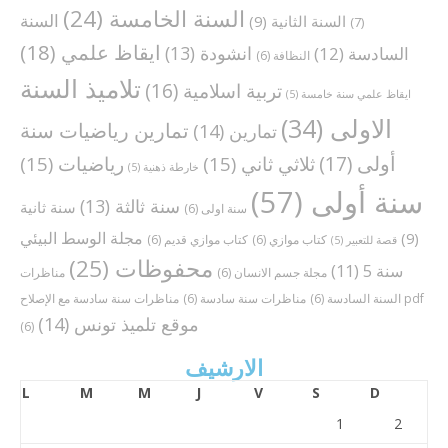
السنة الخامسة
(24)
السنة
السنة الثانية
(9)
(7)
ايقاظ علمي
(18)
انشودة
(13)
السادسة
(12)
النظافة
(6)
تلاميذ السنة
تربية اسلامية
(16)
ايقاظ علمي سنة خامسة
(5)
الاولى
(34)
تمارين رياضيات سنة
تمارين
(14)
أولى
(17)
ثلاثي ثاني
(15)
رياضيات
(15)
خارطة ذهنية
(5)
سنة أولى
(57)
سنة ثالثة
(13)
سنة ثانية
سنة اولى
(6)
مجلة الوسط البيئي
(9)
كتاب موازي
(6)
كتاب موازي قديم
(6)
قصة للتعبير
(5)
محفوظات
(25)
سنة 5
(11)
مجلة جسم الانسان
(6)
مناظرات
مناظرات سنة سادسة مع الإصلاح pdf
السنة السادسة
(6)
مناظرات سنة سادسة
(6)
موقع تلميذ تونس
(14)
(6)
الارشيف
L
M
M
J
V
S
D
1
2