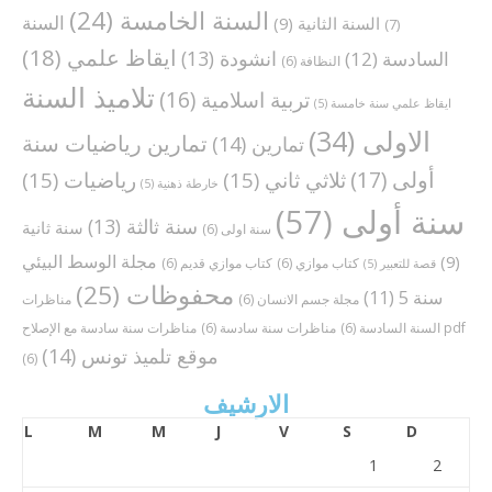
السنة الخامسة
(24)
السنة
السنة الثانية
(9)
(7)
ايقاظ علمي
(18)
انشودة
(13)
السادسة
(12)
النظافة
(6)
تلاميذ السنة
تربية اسلامية
(16)
ايقاظ علمي سنة خامسة
(5)
الاولى
(34)
تمارين رياضيات سنة
تمارين
(14)
أولى
(17)
ثلاثي ثاني
(15)
رياضيات
(15)
خارطة ذهنية
(5)
سنة أولى
(57)
سنة ثالثة
(13)
سنة ثانية
سنة اولى
(6)
مجلة الوسط البيئي
(9)
كتاب موازي
(6)
كتاب موازي قديم
(6)
قصة للتعبير
(5)
محفوظات
(25)
سنة 5
(11)
مجلة جسم الانسان
(6)
مناظرات
مناظرات سنة سادسة مع الإصلاح pdf
السنة السادسة
(6)
مناظرات سنة سادسة
(6)
موقع تلميذ تونس
(14)
(6)
الارشيف
L
M
M
J
V
S
D
1
2