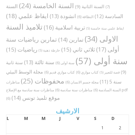
السنة الخامسة
(24)
السنة
السنة الثانية
(9)
(7)
ايقاظ علمي
(18)
انشودة
(13)
السادسة
(12)
النظافة
(6)
تلاميذ السنة
تربية اسلامية
(16)
ايقاظ علمي سنة خامسة
(5)
الاولى
(34)
تمارين رياضيات سنة
تمارين
(14)
أولى
(17)
ثلاثي ثاني
(15)
رياضيات
(15)
خارطة ذهنية
(5)
سنة أولى
(57)
سنة ثالثة
(13)
سنة ثانية
سنة اولى
(6)
مجلة الوسط البيئي
(9)
كتاب موازي
(6)
كتاب موازي قديم
(6)
قصة للتعبير
(5)
محفوظات
(25)
سنة 5
(11)
مجلة جسم الانسان
(6)
مناظرات
مناظرات سنة سادسة مع الإصلاح pdf
السنة السادسة
(6)
مناظرات سنة سادسة
(6)
موقع تلميذ تونس
(14)
(6)
الارشيف
L
M
M
J
V
S
D
1
2