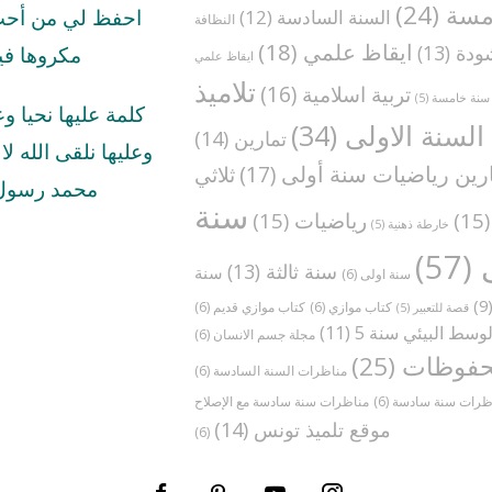
مسة
(24)
السنة السادسة
(12)
احفظ لي من أحب 
النظافة
ايقاظ علمي
(18)
ودة
(13)
مكروها في
ايقاظ علمي
تلاميذ
تربية اسلامية
(16)
سنة خامسة
(5)
كلمة عليها نحيا و
السنة الاولى
(34)
تمارين
(14)
وعليها نلقى الله لا ا
رين رياضيات سنة أولى
(17)
ثلاثي
محمد رسول 
سنة
(1
رياضيات
(15)
خارطة ذهنية
(5)
(57)
سنة ثالثة
(13)
سنة
سنة اولى
(6)
(
كتاب موازي
(6)
كتاب موازي قديم
(6)
قصة للتعبير
(5)
وسط البيئي سنة 5
(11)
مجلة جسم الانسان
(6)
فوظات
(25)
مناظرات السنة السادسة
(6)
ظرات سنة سادسة
(6)
موقع تلميذ تونس
(14)
(6)