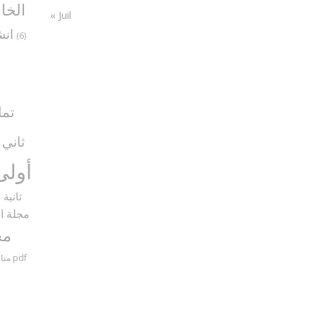
الخا
« Juil
انش
(6)
تما
ثاني
5)
أولى
ثانية
9)
مجلة ال
مح
مناظرات سنة سادسة مع الإصلاح pdf
منا