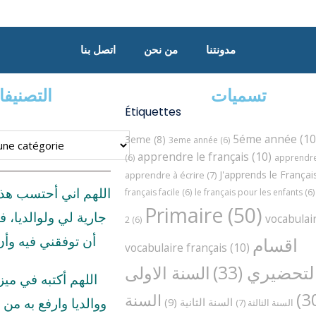
مدونتنا
من نحن
اتصل بنا
تسميات
التصنيف
Étiquettes
5éme année
(10
3eme
(8)
3eme année
(6)
apprendre le français
(10)
(6)
apprendre 
J'apprends le Françai
apprendre à écrire
(7)
اللهم اني أحتسب هذ
français facile
(6)
le français pour les enfants
(6)
Primaire
(50)
جارية لي ولوالديا، ف
vocabulai
2
(6)
اقسام
أن توفقني فيه وأ
vocabulaire français
(10)
لتحضيري
(33)
السنة الاولى
اللهم أكتبه في مي
السنة
السنة الثانية
(9)
ووالديا وارفع به من د
السنة الثالثة
(7)