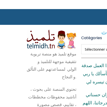
ات
Catégories
موقع تلميذ هو منصة تربوية
تثقيفية موجهة للتلميذ و
ا العمل صدقة
الولي لمساعدتهم على التألق
أسألك يا ربي
و النجاح.
ن تيسره لي
تحتوي المنصة على بحوث ،
زان حسناتي
أناشيد محفوظات مخططات
رجاتنا، اللهم
، تقاييم، قصص مصورة