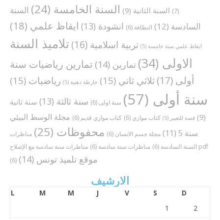
السنة الخامسة
(24)
السنة
السنة الثانية
(9)
(7)
ايقاظ علمي
(18)
انشودة
(13)
السادسة
(12)
النظافة
(6)
تلاميذ السنة
تربية اسلامية
(16)
ايقاظ علمي سنة خامسة
(5)
الاولى
(34)
تمارين رياضيات سنة
تمارين
(14)
أولى
(17)
ثلاثي ثاني
(15)
رياضيات
(15)
خارطة ذهنية
(5)
سنة أولى
(57)
سنة ثالثة
(13)
سنة ثانية
سنة اولى
(6)
مجلة الوسط البيئي
(9)
كتاب موازي
(6)
كتاب موازي قديم
(6)
قصة للتعبير
(5)
محفوظات
(25)
سنة 5
(11)
مجلة جسم الانسان
(6)
مناظرات
مناظرات سنة سادسة مع الإصلاح pdf
السنة السادسة
(6)
مناظرات سنة سادسة
(6)
موقع تلميذ تونس
(14)
(6)
الارشيف
L
M
M
J
V
S
D
1
2