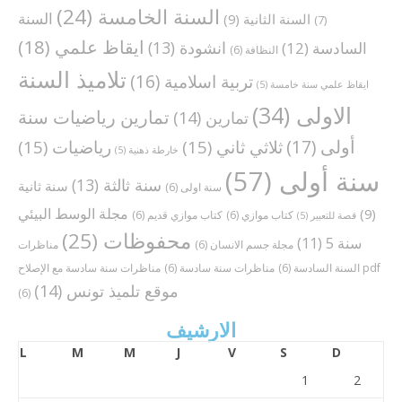
السنة الخامسة
(24)
السنة
السنة الثانية
(9)
(7)
ايقاظ علمي
(18)
انشودة
(13)
السادسة
(12)
النظافة
(6)
تلاميذ السنة
تربية اسلامية
(16)
ايقاظ علمي سنة خامسة
(5)
الاولى
(34)
تمارين رياضيات سنة
تمارين
(14)
أولى
(17)
ثلاثي ثاني
(15)
رياضيات
(15)
خارطة ذهنية
(5)
سنة أولى
(57)
سنة ثالثة
(13)
سنة ثانية
سنة اولى
(6)
مجلة الوسط البيئي
(9)
كتاب موازي
(6)
كتاب موازي قديم
(6)
قصة للتعبير
(5)
محفوظات
(25)
سنة 5
(11)
مجلة جسم الانسان
(6)
مناظرات
مناظرات سنة سادسة مع الإصلاح pdf
السنة السادسة
(6)
مناظرات سنة سادسة
(6)
موقع تلميذ تونس
(14)
(6)
الارشيف
L
M
M
J
V
S
D
1
2