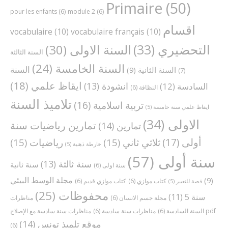
Primaire
(50)
pour les enfants
(6)
module 2
(6)
اقسام
vocabulaire
(10)
vocabulaire français
(10)
التحضيري
(33)
السنة الاولى
(30)
السنة الثالثة
السنة الخامسة
(24)
السنة
السنة الثانية
(9)
(7)
ايقاظ علمي
(18)
انشودة
(13)
السادسة
(12)
النظافة
(6)
تلاميذ السنة
تربية اسلامية
(16)
ايقاظ علمي سنة خامسة
(5)
الاولى
(34)
تمارين رياضيات سنة
تمارين
(14)
أولى
(17)
ثلاثي ثاني
(15)
رياضيات
(15)
خارطة ذهنية
(5)
سنة أولى
(57)
سنة ثالثة
(13)
سنة ثانية
سنة اولى
(6)
مجلة الوسط البيئي
(9)
كتاب موازي
(6)
كتاب موازي قديم
(6)
قصة للتعبير
(5)
محفوظات
(25)
سنة 5
(11)
مجلة جسم الانسان
(6)
مناظرات
مناظرات سنة سادسة مع الإصلاح pdf
السنة السادسة
(6)
مناظرات سنة سادسة
(6)
موقع تلميذ تونس
(14)
(6)