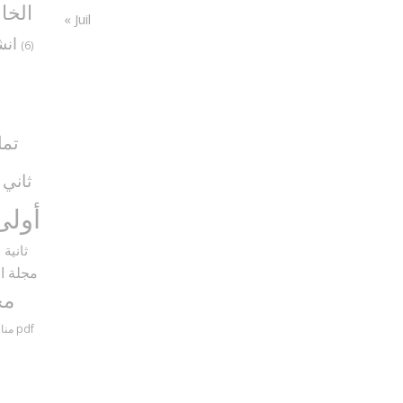
الخا
« Juil
انش
(6)
تما
ثاني
5)
أولى
ثانية
9)
مجلة ال
مح
مناظرات سنة سادسة مع الإصلاح pdf
منا