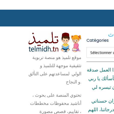
ات
Catégories
موقع تلميذ هو منصة تربوية
تثقيفية موجهة للتلميذ و
ا العمل صدقة
الولي لمساعدتهم على التألق
أسألك يا ربي
و النجاح.
ن تيسره لي
تحتوي المنصة على بحوث ،
زان حسناتي
أناشيد محفوظات مخططات
رجاتنا، اللهم
، تقاييم، قصص مصورة