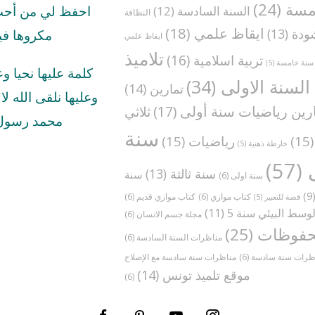
مسة
(24)
السنة السادسة
(12)
احفظ لي من أحب 
النظافة
ايقاظ علمي
(18)
ودة
(13)
مكروها في
ايقاظ علمي
تلاميذ
تربية اسلامية
(16)
سنة خامسة
(5)
كلمة عليها نحيا و
السنة الاولى
(34)
تمارين
(14)
وعليها نلقى الله لا ا
رين رياضيات سنة أولى
(17)
ثلاثي
محمد رسول 
سنة
(1
رياضيات
(15)
خارطة ذهنية
(5)
(57)
سنة ثالثة
(13)
سنة
سنة اولى
(6)
(
كتاب موازي
(6)
كتاب موازي قديم
(6)
قصة للتعبير
(5)
وسط البيئي سنة 5
(11)
مجلة جسم الانسان
(6)
فوظات
(25)
مناظرات السنة السادسة
(6)
ظرات سنة سادسة
(6)
موقع تلميذ تونس
(14)
(6)