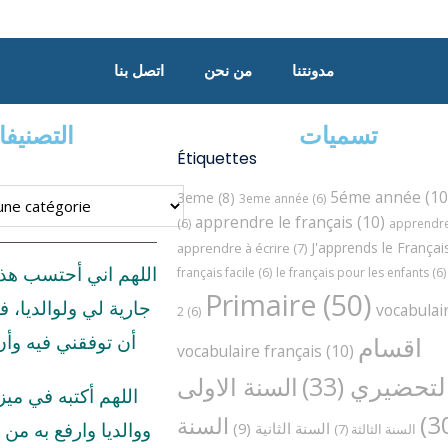
مدونتنا
من نحن
اتصل بنا
تسميات
التصنيف
Étiquettes
5éme année
(10
3eme
(8)
3eme année
(6)
apprendre le français
(10)
(6)
apprendre 
J'apprends le Françai
apprendre à écrire
(7)
اللهم اني أحتسب هذ
français facile
(6)
le français pour les enfants
(6)
Primaire
(50)
جارية لي ولوالديا، ف
vocabulai
2
(6)
اقسام
أن توفقني فيه وأ
vocabulaire français
(10)
لتحضيري
(33)
السنة الاولى
اللهم أكتبه في مي
السنة
السنة الثانية
(9)
ووالديا وارفع به من د
السنة الثالثة
(7)