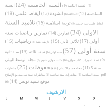
السنة الخامسة
(24)
السنة
السنة الثانية
(9)
(7)
ايقاظ علمي
(18)
انشودة
(13)
السادسة
(12)
النظافة
(6)
تلاميذ السنة
تربية اسلامية
(16)
ايقاظ علمي سنة خامسة
(5)
الاولى
(34)
تمارين رياضيات سنة
تمارين
(14)
أولى
(17)
ثلاثي ثاني
(15)
رياضيات
(15)
خارطة ذهنية
(5)
سنة أولى
(57)
سنة ثالثة
(13)
سنة ثانية
سنة اولى
(6)
مجلة الوسط البيئي
(9)
كتاب موازي
(6)
كتاب موازي قديم
(6)
قصة للتعبير
(5)
محفوظات
(25)
سنة 5
(11)
مجلة جسم الانسان
(6)
مناظرات
مناظرات سنة سادسة مع الإصلاح pdf
السنة السادسة
(6)
مناظرات سنة سادسة
(6)
موقع تلميذ تونس
(14)
(6)
الارشيف
L
M
M
J
V
S
D
1
2