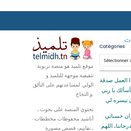
ات
Catégories
موقع تلميذ هو منصة تربوية
تثقيفية موجهة للتلميذ و
ا العمل صدقة
الولي لمساعدتهم على التألق
أسألك يا ربي
و النجاح.
ن تيسره لي
تحتوي المنصة على بحوث ،
زان حسناتي
أناشيد محفوظات مخططات
رجاتنا، اللهم
، تقاييم، قصص مصورة