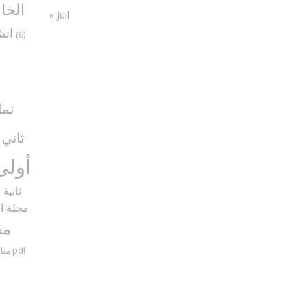
الخا
« Juil
انش
(6)
تما
ثاني
5)
أولى
ثانية
9)
مجلة ال
مح
مناظرات سنة سادسة مع الإصلاح pdf
منا