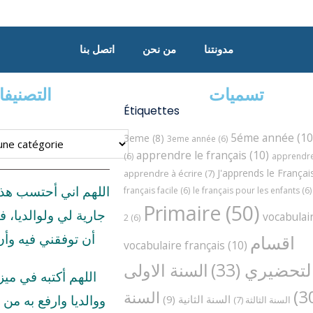
مدونتنا
من نحن
اتصل بنا
تسميات
التصنيف
Étiquettes
5éme année
(10
3eme
(8)
3eme année
(6)
apprendre le français
(10)
(6)
apprendre 
J'apprends le Françai
apprendre à écrire
(7)
اللهم اني أحتسب هذ
français facile
(6)
le français pour les enfants
(6)
Primaire
(50)
جارية لي ولوالديا، ف
vocabulai
2
(6)
اقسام
أن توفقني فيه وأ
vocabulaire français
(10)
لتحضيري
(33)
السنة الاولى
اللهم أكتبه في مي
السنة
السنة الثانية
(9)
ووالديا وارفع به من د
السنة الثالثة
(7)