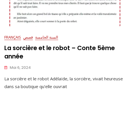
السنة الخامسة
قصص
FRANÇAIS
La sorcière et le robot – Conte 5ème
année
Mai 6, 2024
La sorcière et le robot Adélaïde, la sorcière, vivait heureuse
dans sa boutique qu’elle ouvrait