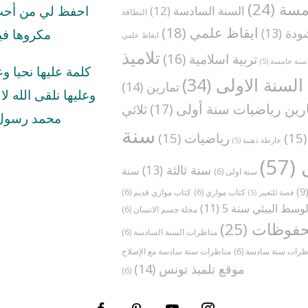
مسة
(24)
السنة السادسة
(12)
احفظ لي من أحب 
النظافة
ايقاظ علمي
(18)
ودة
(13)
مكروها في
ايقاظ علمي
تلاميذ
تربية اسلامية
(16)
سنة خامسة
(5)
كلمة عليها نحيا و
السنة الاولى
(34)
تمارين
(14)
وعليها نلقى الله لا ا
رين رياضيات سنة أولى
(17)
ثلاثي
محمد رسول 
سنة
(1
رياضيات
(15)
خارطة ذهنية
(5)
(57)
سنة ثالثة
(13)
سنة
سنة اولى
(6)
(
كتاب موازي
(6)
كتاب موازي قديم
(6)
قصة للتعبير
(5)
وسط البيئي سنة 5
(11)
مجلة جسم الانسان
(6)
فوظات
(25)
مناظرات السنة السادسة
(6)
ظرات سنة سادسة
(6)
موقع تلميذ تونس
(14)
(6)