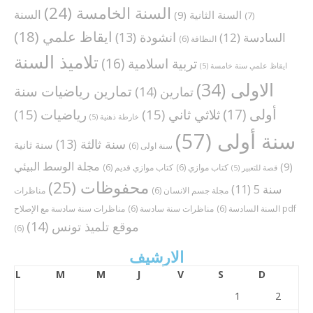
السنة الخامسة
(24)
السنة
السنة الثانية
(9)
(7)
ايقاظ علمي
(18)
انشودة
(13)
السادسة
(12)
النظافة
(6)
تلاميذ السنة
تربية اسلامية
(16)
ايقاظ علمي سنة خامسة
(5)
الاولى
(34)
تمارين رياضيات سنة
تمارين
(14)
أولى
(17)
ثلاثي ثاني
(15)
رياضيات
(15)
خارطة ذهنية
(5)
سنة أولى
(57)
سنة ثالثة
(13)
سنة ثانية
سنة اولى
(6)
مجلة الوسط البيئي
(9)
كتاب موازي
(6)
كتاب موازي قديم
(6)
قصة للتعبير
(5)
محفوظات
(25)
سنة 5
(11)
مجلة جسم الانسان
(6)
مناظرات
مناظرات سنة سادسة مع الإصلاح pdf
السنة السادسة
(6)
مناظرات سنة سادسة
(6)
موقع تلميذ تونس
(14)
(6)
الارشيف
L
M
M
J
V
S
D
1
2