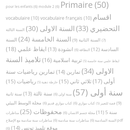
Primaire
(50)
pour les enfants
(6)
module 2
(6)
اقسام
vocabulaire
(10)
vocabulaire français
(10)
التحضيري
(33)
السنة الاولى
(30)
السنة الثالثة
السنة الخامسة
(24)
السنة
السنة الثانية
(9)
(7)
ايقاظ علمي
(18)
انشودة
(13)
السادسة
(12)
النظافة
(6)
تلاميذ السنة
تربية اسلامية
(16)
ايقاظ علمي سنة خامسة
(5)
الاولى
(34)
تمارين رياضيات سنة
تمارين
(14)
أولى
(17)
ثلاثي ثاني
(15)
رياضيات
(15)
خارطة ذهنية
(5)
سنة أولى
(57)
سنة ثالثة
(13)
سنة ثانية
سنة اولى
(6)
مجلة الوسط البيئي
(9)
كتاب موازي
(6)
كتاب موازي قديم
(6)
قصة للتعبير
(5)
محفوظات
(25)
سنة 5
(11)
مجلة جسم الانسان
(6)
مناظرات
مناظرات سنة سادسة مع الإصلاح pdf
السنة السادسة
(6)
مناظرات سنة سادسة
(6)
موقع تلميذ تونس
(14)
(6)