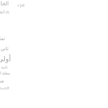
الخا
« Juil
انش
(6)
تما
ثاني
5)
أولى
ثانية
9)
مجلة ال
مح
مناظرات سنة سادسة مع الإصلاح pdf
منا