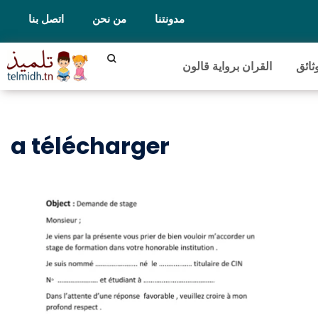
مدونتنا
من نحن
اتصل بنا
ثائق
القران برواية قالون
a télécharger