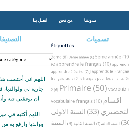
مدونتنا
من نحن
اتصل بنا
تسميات
التصنيف
Étiquettes
5éme année
(10
3eme
(8)
3eme année
(6)
apprendre le français
(10)
(6)
apprendre 
J'apprends le Françai
apprendre à écrire
(7)
اللهم اني أحتسب هذ
français facile
(6)
le français pour les enfants
(6)
Primaire
(50)
جارية لي ولوالديا، ف
vocabulai
2
(6)
اقسام
أن توفقني فيه وأ
vocabulaire français
(10)
لتحضيري
(33)
السنة الاولى
اللهم أكتبه في مي
السنة
السنة الثانية
(9)
ووالديا وارفع به من د
السنة الثالثة
(7)