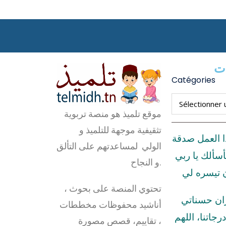
ات
Catégories
موقع تلميذ هو منصة تربوية
تثقيفية موجهة للتلميذ و
ا العمل صدقة
الولي لمساعدتهم على التألق
أسألك يا ربي
و النجاح.
ن تيسره لي
تحتوي المنصة على بحوث ،
زان حسناتي
أناشيد محفوظات مخططات
رجاتنا، اللهم
، تقاييم، قصص مصورة