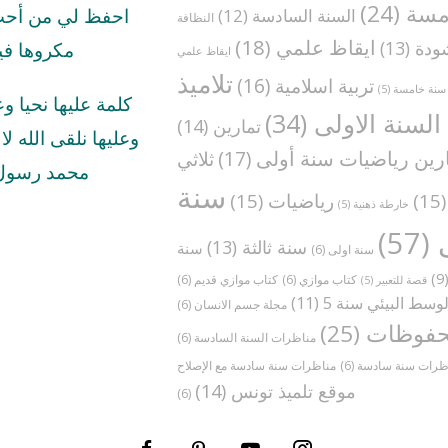
مسة
(24)
السنة السادسة
(12)
احفظ لي من أحب 
النظافة
ايقاظ علمي
(18)
ودة
(13)
مكروها في
ايقاظ علمي
تلاميذ
تربية اسلامية
(16)
سنة خامسة
(5)
كلمة عليها نحيا و
السنة الاولى
(34)
تمارين
(14)
وعليها نلقى الله لا ا
رين رياضيات سنة أولى
(17)
ثلاثي
محمد رسول 
سنة
(1
رياضيات
(15)
خارطة ذهنية
(5)
(57)
سنة ثالثة
(13)
سنة
سنة اولى
(6)
(
كتاب موازي
(6)
كتاب موازي قديم
(6)
قصة للتعبير
(5)
وسط البيئي سنة 5
(11)
مجلة جسم الانسان
(6)
فوظات
(25)
مناظرات السنة السادسة
(6)
ظرات سنة سادسة
(6)
موقع تلميذ تونس
(14)
(6)