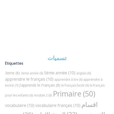
تسميات
Étiquettes
5éme année
(10)
3eme
(8)
3eme année
(6)
anglais
(6)
apprendre le français
(10)
apprendre à
apprendre à lire
(6)
J'apprends le Français
(8)
écrire
(7)
le français facile
(6)
le français
Primaire
(50)
pour les enfants
(6)
module 2
(6)
اقسام
vocabulaire
(10)
vocabulaire français
(10)