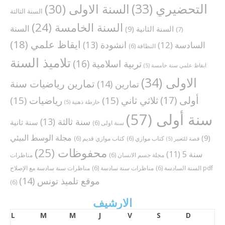
التحضيري
(33)
السنة الاولى
(30)
السنة الثالثة
السنة الخامسة
(24)
السنة
السنة الثانية
(9)
(7)
ايقاظ علمي
(18)
انشودة
(13)
السادسة
(12)
النظافة
(6)
تلاميذ السنة
تربية اسلامية
(16)
ايقاظ علمي سنة خامسة
(5)
الاولى
(34)
تمارين رياضيات سنة
تمارين
(14)
أولى
(17)
ثلاثي ثاني
(15)
رياضيات
(15)
خارطة ذهنية
(5)
سنة أولى
(57)
سنة ثالثة
(13)
سنة ثانية
سنة اولى
(6)
مجلة الوسط البيئي
(9)
كتاب موازي
(6)
كتاب موازي قديم
(6)
قصة للتعبير
(5)
محفوظات
(25)
سنة 5
(11)
مجلة جسم الانسان
(6)
مناظرات
مناظرات سنة سادسة مع الإصلاح pdf
السنة السادسة
(6)
مناظرات سنة سادسة
(6)
موقع تلميذ تونس
(14)
(6)
الارشيف
L
M
M
J
V
S
D