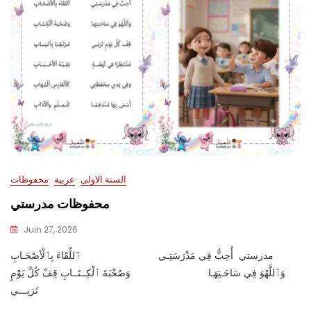
السنة الاولى
عربية
محفوظات
محفوظات مدرستي
Juin 27, 2026
مدرستي أُحِبُّ فِي مَدْرَسَتِـي ٱللِّقَاءَ بِٱلْأصْحَـابِ
وَٱللَّهْوَ فِي سَاحَـتِهَـا وَصُحْبَةَ ٱلْكِــتَــابِ قِفْ كُلَّ يَوْمٍ
تَرَنِـــي