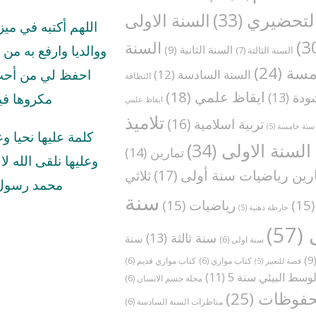
لتحضيري
(33)
السنة الاولى
اللهم أكتبه في مي
السنة
السنة الثانية
(9)
ووالديا وارفع به من د
السنة الثالثة
(7)
مسة
(24)
السنة السادسة
(12)
احفظ لي من أحب 
النظافة
ايقاظ علمي
(18)
ودة
(13)
مكروها في
ايقاظ علمي
تلاميذ
تربية اسلامية
(16)
سنة خامسة
(5)
كلمة عليها نحيا و
السنة الاولى
(34)
تمارين
(14)
وعليها نلقى الله لا ا
رين رياضيات سنة أولى
(17)
ثلاثي
محمد رسول 
سنة
(1
رياضيات
(15)
خارطة ذهنية
(5)
(57)
سنة ثالثة
(13)
سنة
سنة اولى
(6)
(
كتاب موازي
(6)
كتاب موازي قديم
(6)
قصة للتعبير
(5)
وسط البيئي سنة 5
(11)
مجلة جسم الانسان
(6)
فوظات
(25)
مناظرات السنة السادسة
(6)