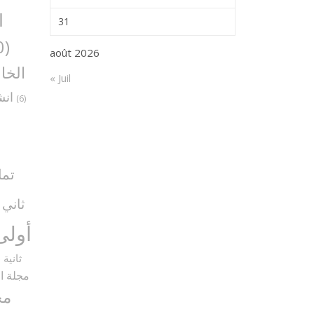
ا
31
(30)
août 2026
الخا
« Juil
انش
(6)
تما
ثاني
5)
أولى
ثانية
9)
مجلة ال
مح