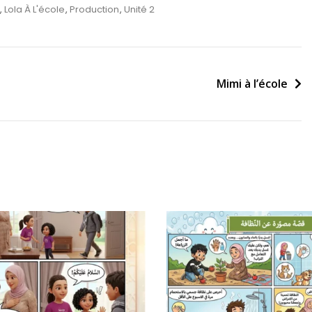
,
Lola À L'école
,
Production
,
Unité 2
Mimi à l’école