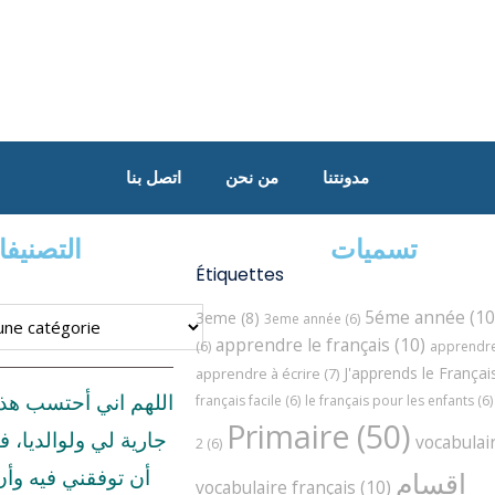
مدونتنا
من نحن
اتصل بنا
تسميات
التصنيف
Étiquettes
5éme année
(10
3eme
(8)
3eme année
(6)
apprendre le français
(10)
(6)
apprendre 
J'apprends le Françai
apprendre à écrire
(7)
اللهم اني أحتسب هذ
français facile
(6)
le français pour les enfants
(6)
Primaire
(50)
جارية لي ولوالديا، ف
vocabulai
2
(6)
اقسام
أن توفقني فيه وأ
vocabulaire français
(10)