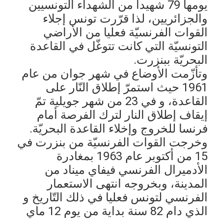
يومها 79 شهيدا من الشهداء التونسيين
والجزائريين، لذا قرّرت تونس إجلاء
القوات الفرنسيّة فعليا من الأراضي
التونسيّة التي كانت تتوغّل في القاعدة
البحريّة ببنزرت
.
وتأزّمت الأوضاع في شهر جوان من عام
1961 حيث استمرّ إطلاق النّار على
القاعدة، و في 23 من شهر جويلية تمّ
إيقاف إطلاق النار لترك الفرصة أمام
فرنسا للخروج وإخلاء القاعدة البحريّة
.
وخرجت القوات الفرنسيّة من بنزرت في
15 من أكتوبر عام 1963 بمغادرة
الأدميرال الفرنسي فيفاي ميناد من
المدينة، وبخروجه انتهى الاستعمار
الفرنسي لتونس فعليا في ذلك التّاريخ و
الذي دام 82 سنة بداية من يوم 12 ماي