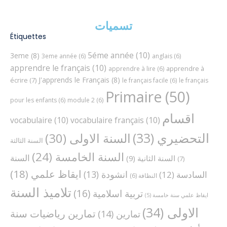
تسميات
Étiquettes
5éme année
(10)
3eme
(8)
3eme année
(6)
anglais
(6)
apprendre le français
(10)
apprendre à
apprendre à lire
(6)
J'apprends le Français
(8)
écrire
(7)
le français facile
(6)
le français
Primaire
(50)
pour les enfants
(6)
module 2
(6)
اقسام
vocabulaire
(10)
vocabulaire français
(10)
التحضيري
(33)
السنة الاولى
(30)
السنة الثالثة
السنة الخامسة
(24)
السنة
السنة الثانية
(9)
(7)
ايقاظ علمي
(18)
انشودة
(13)
السادسة
(12)
النظافة
(6)
تلاميذ السنة
تربية اسلامية
(16)
ايقاظ علمي سنة خامسة
(5)
الاولى
(34)
تمارين رياضيات سنة
تمارين
(14)