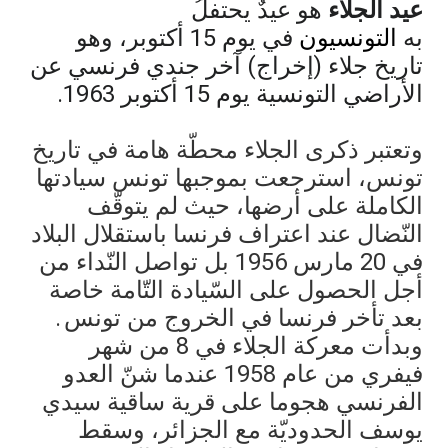
عيد الجلاء
هو عيدٌ يحتفلُ
به
التونسيون
في يوم 15 أكتوبر، وهو
تاريخ جلاء (إخراج) آخر جندي فرنسي عن
الأراضي التونسية يوم 15 أكتوبر 1963
.
وتعتبر ذكرى الجلاء محطّة هامة في تاريخ
تونس، استرجعت بموجبها تونس سيادتها
الكاملة على أرضها، حيث لم يتوقّف
النّضال عند اعتراف فرنسا باستقلال البلاد
في 20 مارس 1956 بل تواصل النّداء من
أجل الحصول على السّيادة التّامة خاصة
بعد تأخر فرنسا في الخروج من تونس
.
وبدأت معركة الجلاء في 8 من شهر
فيفري من عام 1958 عندما شنّ العدو
الفرنسي هجوما على قرية ساقية سيدي
يوسف الحدوديّة مع الجزائر، وسقط