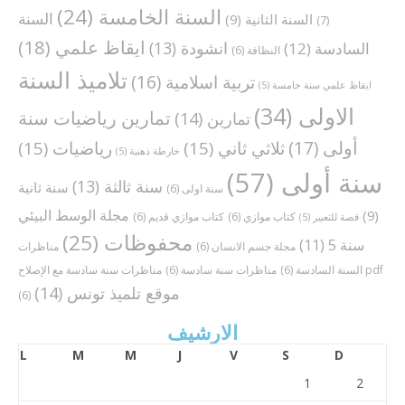
السنة الخامسة
(24)
السنة
السنة الثانية
(9)
(7)
ايقاظ علمي
(18)
انشودة
(13)
السادسة
(12)
النظافة
(6)
تلاميذ السنة
تربية اسلامية
(16)
ايقاظ علمي سنة خامسة
(5)
الاولى
(34)
تمارين رياضيات سنة
تمارين
(14)
أولى
(17)
ثلاثي ثاني
(15)
رياضيات
(15)
خارطة ذهنية
(5)
سنة أولى
(57)
سنة ثالثة
(13)
سنة ثانية
سنة اولى
(6)
مجلة الوسط البيئي
(9)
كتاب موازي
(6)
كتاب موازي قديم
(6)
قصة للتعبير
(5)
محفوظات
(25)
سنة 5
(11)
مجلة جسم الانسان
(6)
مناظرات
مناظرات سنة سادسة مع الإصلاح pdf
السنة السادسة
(6)
مناظرات سنة سادسة
(6)
موقع تلميذ تونس
(14)
(6)
الارشيف
L
M
M
J
V
S
D
1
2