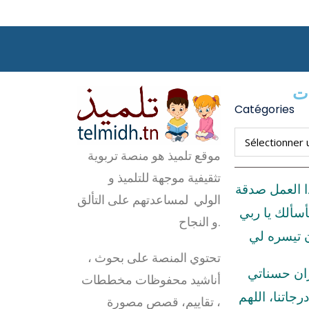
ات
Catégories
موقع تلميذ هو منصة تربوية
تثقيفية موجهة للتلميذ و
ا العمل صدقة
الولي لمساعدتهم على التألق
أسألك يا ربي
و النجاح.
ن تيسره لي
تحتوي المنصة على بحوث ،
زان حسناتي
أناشيد محفوظات مخططات
رجاتنا، اللهم
، تقاييم، قصص مصورة