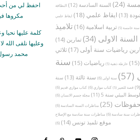
مسة
(24)
السنة السادسة
(12)
احفظ لي من أحب 
النظافة
ايقاظ علمي
(18)
ودة
(13)
مكروها في
ايقاظ علمي
تلاميذ
تربية اسلامية
(16)
سنة خامسة
(5)
كلمة عليها نحيا و
السنة الاولى
(34)
تمارين
(14)
وعليها نلقى الله لا ا
رين رياضيات سنة أولى
(17)
ثلاثي
محمد رسول 
سنة
(1
رياضيات
(15)
خارطة ذهنية
(5)
(57)
سنة ثالثة
(13)
سنة
سنة اولى
(6)
(
كتاب موازي
(6)
كتاب موازي قديم
(6)
قصة للتعبير
(5)
وسط البيئي سنة 5
(11)
مجلة جسم الانسان
(6)
فوظات
(25)
مناظرات السنة السادسة
(6)
ظرات سنة سادسة
(6)
موقع تلميذ تونس
(14)
(6)