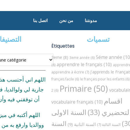
مدونتنا
من نحن
اتصل بنا
تسميات
التصنيف
Étiquettes
5éme année
(10
3eme
(8)
3eme année
(6)
apprendre le français
(10)
(6)
apprendre 
J'apprends le Françai
apprendre à écrire
(7)
اللهم اني أحتسب هذ
français facile
(6)
le français pour les enfants
(6)
Primaire
(50)
جارية لي ولوالديا، ف
vocabulai
2
(6)
اقسام
أن توفقني فيه وأ
vocabulaire français
(10)
لتحضيري
(33)
السنة الاولى
اللهم أكتبه في مي
السنة
السنة الثانية
(9)
ووالديا وارفع به من د
السنة الثالثة
(7)