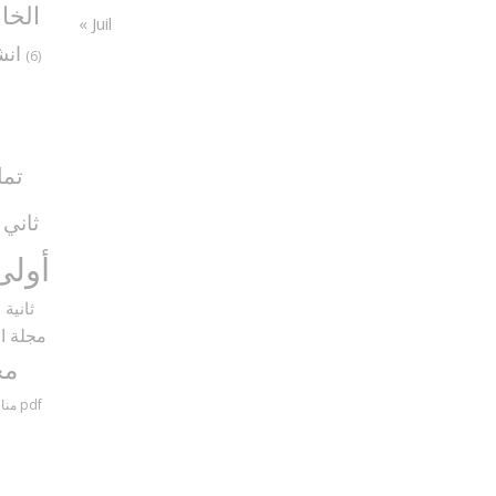
الخا
« Juil
انش
(6)
تما
ثاني
5)
أولى
ثانية
9)
مجلة ال
مح
مناظرات سنة سادسة مع الإصلاح pdf
منا