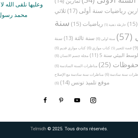
تمارين
(14)
وعليها نلقى الله لا ا
رين رياضيات سنة أولى
(17)
ثلاثي
محمد رسول 
سنة
(1
رياضيات
(15)
خارطة ذهنية
(5)
(57)
سنة ثالثة
(13)
سنة
سنة اولى
(6)
(
كتاب موازي
(6)
كتاب موازي قديم
(6)
قصة للتعبير
(5)
وسط البيئي سنة 5
(11)
مجلة جسم الانسان
(6)
فوظات
(25)
مناظرات السنة السادسة
(6)
ظرات سنة سادسة
(6)
موقع تلميذ تونس
(14)
(6)
Telmidh
© 2025. Tous droits réservés.