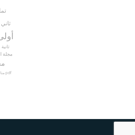
تما
ثاني
5)
أولى
ثانية
9)
مجلة ال
مح
مناظرات سنة سادسة مع الإصلاح pdf
منا