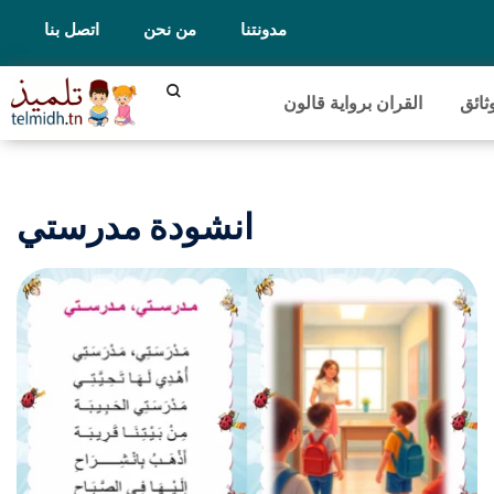
مدونتنا
من نحن
اتصل بنا
ثائق
القران برواية قالون
انشودة مدرستي