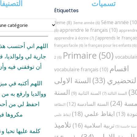
تسميات
التصنيف
Étiquettes
5éme année
(10
3eme
(8)
3eme année
(6)
apprendre le français
(10)
(6)
apprendre 
J'apprends le Françai
apprendre à écrire
(7)
اللهم اني أحتسب هذ
français facile
(6)
le français pour les enfants
(6)
Primaire
(50)
جارية لي ولوالديا، ف
vocabulai
2
(6)
اقسام
أن توفقني فيه وأ
vocabulaire français
(10)
لتحضيري
(33)
السنة الاولى
اللهم أكتبه في مي
السنة
السنة الثانية
(9)
ووالديا وارفع به من د
السنة الثالثة
(7)
مسة
(24)
السنة السادسة
(12)
احفظ لي من أحب 
النظافة
ايقاظ علمي
(18)
ودة
(13)
مكروها في
ايقاظ علمي
تلاميذ
تربية اسلامية
(16)
سنة خامسة
(5)
كلمة عليها نحيا و
السنة الاولى
(34)