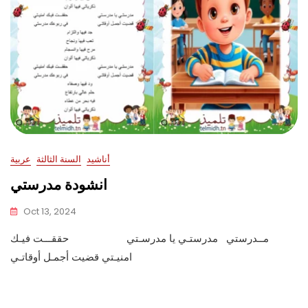
أناشيد
السنة الثالثة
عربية
انشودة مدرستي
Oct 13, 2024
مــدرستي مدرستـي يا مدرسـتي حققـــت فيـك
امنيـتي قضيت أجمـل أوقاتـي