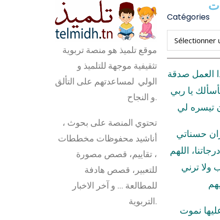
ات
Catégories
موقع تلميذ هو منصة تربوية
تثقيفية موجهة للتلميذ و
ا العمل صدقة
الولي لمساعدتهم على التألق
أسألك يا ربي
و النجاح.
ن تيسره لي
تحتوي المنصة على بحوث ،
زان حسناتي
أناشيد محفوظات مخططات
رجاتنا، اللهم
، تقاييم، قصص مصورة
ولا ترني
للتعبير، قصص هادفة
هم
للمطالعة … و آخر الاخبار
التربوية.
عليها نموت