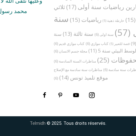
وعليها نلقى الله لا ا
رين رياضيات سنة أولى
(17)
ثلاثي
محمد رسول 
سنة
(1
رياضيات
(15)
خارطة ذهنية
(5)
(57)
سنة ثالثة
(13)
سنة
سنة اولى
(6)
(
كتاب موازي
(6)
كتاب موازي قديم
(6)
قصة للتعبير
(5)
وسط البيئي سنة 5
(11)
مجلة جسم الانسان
(6)
فوظات
(25)
مناظرات السنة السادسة
(6)
ظرات سنة سادسة
(6)
موقع تلميذ تونس
(14)
(6)
Telmidh
© 2025. Tous droits réservés.