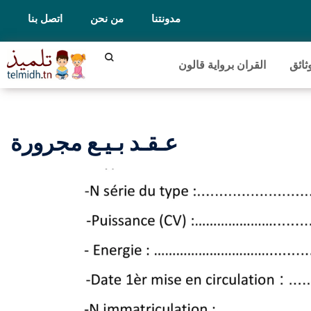
مدونتنا
من نحن
اتصل بنا
ثائق
القران برواية قالون
عـقـد بـيـع مجرورة