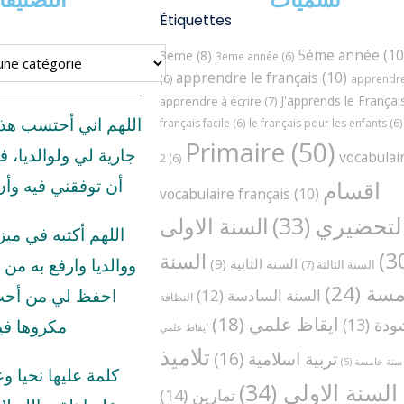
Étiquettes
5éme année
(10
3eme
(8)
3eme année
(6)
apprendre le français
(10)
(6)
apprendre 
J'apprends le Françai
apprendre à écrire
(7)
اللهم اني أحتسب هذ
français facile
(6)
le français pour les enfants
(6)
Primaire
(50)
جارية لي ولوالديا، ف
vocabulai
2
(6)
اقسام
أن توفقني فيه وأ
vocabulaire français
(10)
لتحضيري
(33)
السنة الاولى
اللهم أكتبه في مي
السنة
السنة الثانية
(9)
ووالديا وارفع به من د
السنة الثالثة
(7)
مسة
(24)
السنة السادسة
(12)
احفظ لي من أحب 
النظافة
ايقاظ علمي
(18)
ودة
(13)
مكروها في
ايقاظ علمي
تلاميذ
تربية اسلامية
(16)
سنة خامسة
(5)
كلمة عليها نحيا و
السنة الاولى
(34)
تمارين
(14)