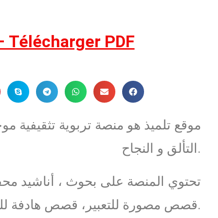
عـقـد بـيـع مجرورة – lécharger PDF
موقع تلميذ هو منصة تربوية تثقيفية مو
التألق و النجاح.
تحتوي المنصة على بحوث ، أناشيد مح
قصص مصورة للتعبير، قصص هادفة للمطالعة … و آخر الاخبار التربوية.