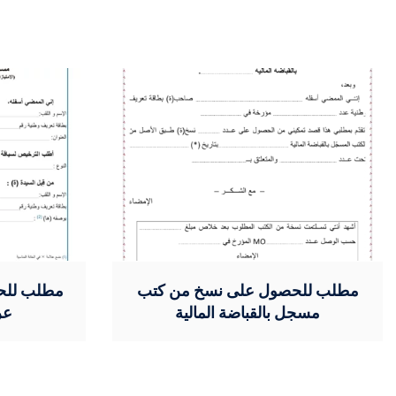
مطلب للحصول على نسخ من كتب
مطلب للح
مسجل بالقباضة المالية
عر