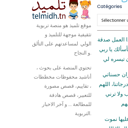
Catégories
موقع تلميذ هو منصة تربوية
تثقيفية موجهة للتلميذ و
ا العمل صدقة
الولي لمساعدتهم على التألق
أسألك يا ربي
و النجاح.
ن تيسره لي
تحتوي المنصة على بحوث ،
زان حسناتي
أناشيد محفوظات مخططات
رجاتنا، اللهم
، تقاييم، قصص مصورة
ولا ترني
للتعبير، قصص هادفة
هم
للمطالعة … و آخر الاخبار
التربوية.
عليها نموت