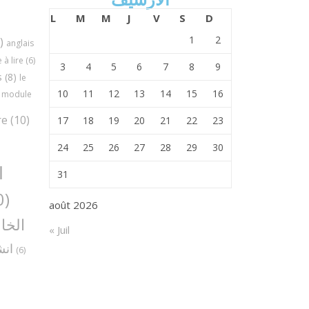
L
M
M
J
V
S
D
1
2
)
anglais
à lire
(6)
3
4
5
6
7
8
9
s
(8)
le
10
11
12
13
14
15
16
module
re
(10)
17
18
19
20
21
22
23
24
25
26
27
28
29
30
ا
31
(30)
août 2026
الخا
« Juil
انش
(6)