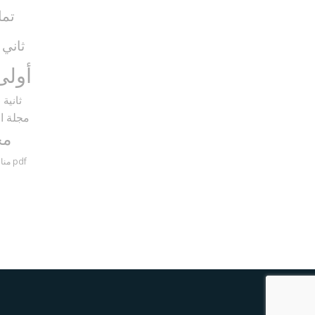
تما
ثاني
5)
أولى
ثانية
9)
مجلة ال
مح
مناظرات سنة سادسة مع الإصلاح pdf
منا