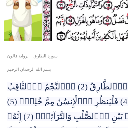
سورة الطارق – برواية قالون
بسم الله الرحمان الرحيم
وَالسَّمَآءِ وَالطَّارِقِ (1) وَمَا أَدْرَيٰكَ مَا اَ۬لطَّارِقُ (2) اُ۬لنَّجْمُ اُ۬لثَّاقِبُ
(3) إِن كُلُّ نَفْسٖ لَّمَا عَلَيْهَا حَافِظٞۖ (4) فَلْيَنظُرِ اِ۬لْإِنسَٰنُ مِمَّ خُلِقَۖ (5)
خُلِقَ مِن مَّآءٖ دَافِقٖ (6) يَخْرُجُ مِنۢ بَيْنِ اِ۬لصُّلْبِ وَالتَّرَآئِبِۖ (7) إِنَّهُۥ