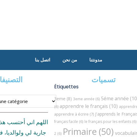
مدونتنا
من نحن
اتصل بنا
تسميات
التصنيف
Étiquettes
5éme année
(10
3eme
(8)
3eme année
(6)
apprendre le français
(10)
(6)
apprendre 
J'apprends le Françai
apprendre à écrire
(7)
اللهم اني أحتسب هذ
français facile
(6)
le français pour les enfants
(6)
Primaire
(50)
جارية لي ولوالديا، ف
vocabulai
2
(6)