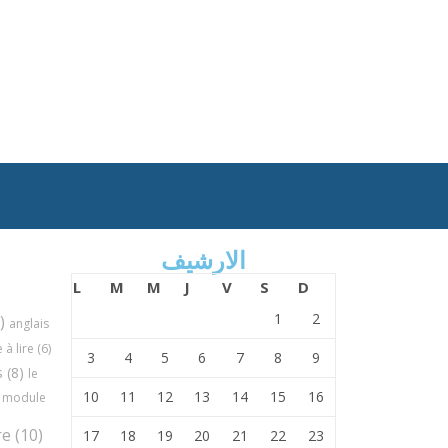
الارشيف
L
M
M
J
V
S
D
1
2
)
anglais
à lire
(6)
3
4
5
6
7
8
9
s
(8)
le
10
11
12
13
14
15
16
module
re
(10)
17
18
19
20
21
22
23