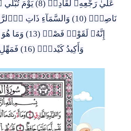
وَأَكِيدُ كَيْداٗۖ (16) فَمَهِّلِ اِ۬لْكَٰفِرِينَ أَمْهِلْهُمْ رُوَيْداَۢۖ (17)