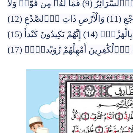
عَلَيٰ رَجْعِهِۦ لَقَادِرٞ (8) يَوْمَ تُبْلَي اَ۬لسَّرَآئِرُ (9) فَمَا لَهُۥ مِن قُوَّةٖ وَلَا
نَاصِرٖۖ (10) وَالسَّمَآءِ ذَاتِ اِ۬لرَّجْعِ (11) وَالْأَرْضِ ذَاتِ اِ۬لصَّدْعِ (12)
إِنَّهُۥ لَقَوْلٞ فَصْلٞ (13) وَمَا هُوَ بِالْهَزْلِۖ (14) إِنَّهُمْ يَكِيدُونَ كَيْداٗ (15)