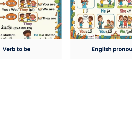
Verb to be
English prono