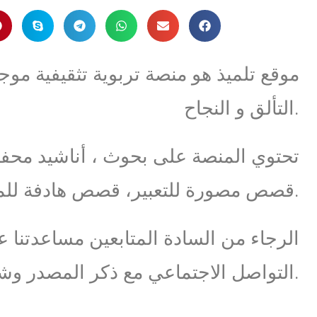
موقع تلميذ هو منصة تربوية تثقيفية مو
التألق و النجاح.
تحتوي المنصة على بحوث ، أناشيد محف
قصص مصورة للتعبير، قصص هادفة للمطالعة … و آخر الاخبار التربوية.
الرجاء من السادة المتابعين مساعدتنا 
التواصل الاجتماعي مع ذكر المصدر وشكرا.