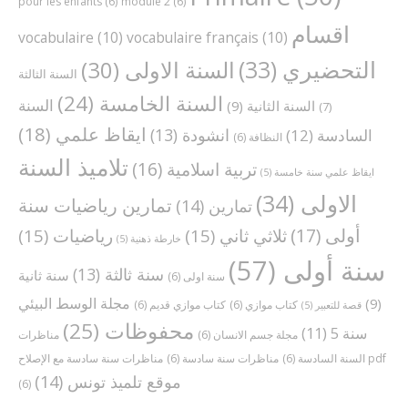
pour les enfants
(6)
module 2
(6)
اقسام
vocabulaire
(10)
vocabulaire français
(10)
التحضيري
(33)
السنة الاولى
(30)
السنة الثالثة
السنة الخامسة
(24)
السنة
السنة الثانية
(9)
(7)
ايقاظ علمي
(18)
انشودة
(13)
السادسة
(12)
النظافة
(6)
تلاميذ السنة
تربية اسلامية
(16)
ايقاظ علمي سنة خامسة
(5)
الاولى
(34)
تمارين رياضيات سنة
تمارين
(14)
أولى
(17)
ثلاثي ثاني
(15)
رياضيات
(15)
خارطة ذهنية
(5)
سنة أولى
(57)
سنة ثالثة
(13)
سنة ثانية
سنة اولى
(6)
مجلة الوسط البيئي
(9)
كتاب موازي
(6)
كتاب موازي قديم
(6)
قصة للتعبير
(5)
محفوظات
(25)
سنة 5
(11)
مجلة جسم الانسان
(6)
مناظرات
مناظرات سنة سادسة مع الإصلاح pdf
السنة السادسة
(6)
مناظرات سنة سادسة
(6)
موقع تلميذ تونس
(14)
(6)