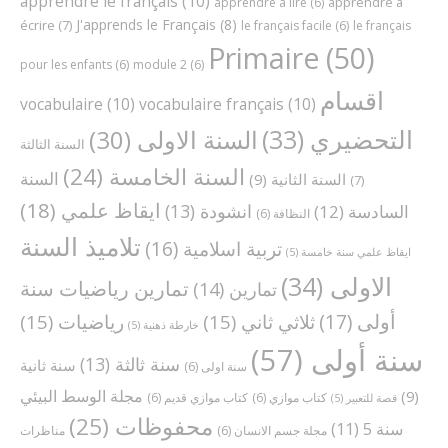
apprendre le français
(10)
apprendre à
apprendre à lire
(6)
J'apprends le Français
(8)
écrire
(7)
le français facile
(6)
le français
Primaire
(50)
pour les enfants
(6)
module 2
(6)
اقسام
vocabulaire
(10)
vocabulaire français
(10)
التحضيري
(33)
السنة الاولى
(30)
السنة الثالثة
السنة الخامسة
(24)
السنة
السنة الثانية
(9)
(7)
ايقاظ علمي
(18)
انشودة
(13)
السادسة
(12)
النظافة
(6)
تلاميذ السنة
تربية اسلامية
(16)
ايقاظ علمي سنة خامسة
(5)
الاولى
(34)
تمارين رياضيات سنة
تمارين
(14)
أولى
(17)
ثلاثي ثاني
(15)
رياضيات
(15)
خارطة ذهنية
(5)
سنة أولى
(57)
سنة ثالثة
(13)
سنة ثانية
سنة اولى
(6)
مجلة الوسط البيئي
(9)
كتاب موازي
(6)
كتاب موازي قديم
(6)
قصة للتعبير
(5)
محفوظات
(25)
سنة 5
(11)
مجلة جسم الانسان
(6)
مناظرات