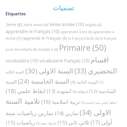
تسميات
Étiquettes
5éme année
(10)
3eme
(8)
3eme année
(6)
anglais
(6)
apprendre le français
(10)
apprendre à
apprendre à lire
(6)
J'apprends le Français
(8)
écrire
(7)
le français facile
(6)
le français
Primaire
(50)
pour les enfants
(6)
module 2
(6)
اقسام
vocabulaire
(10)
vocabulaire français
(10)
التحضيري
(33)
السنة الاولى
(30)
السنة الثالثة
السنة الخامسة
(24)
السنة
السنة الثانية
(9)
(7)
ايقاظ علمي
(18)
انشودة
(13)
السادسة
(12)
النظافة
(6)
تلاميذ السنة
تربية اسلامية
(16)
ايقاظ علمي سنة خامسة
(5)
الاولى
(34)
تمارين رياضيات سنة
تمارين
(14)
أولى
(17)
ثلاثي ثاني
(15)
رياضيات
(15)
خارطة ذهنية
(5)