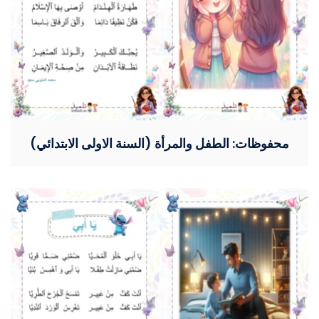
محفوظات: الطفل والمرأة (السنة الاولى الابتدائي)