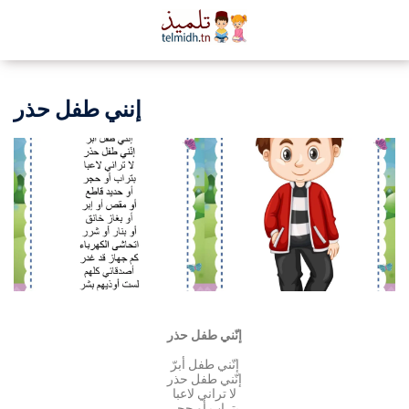
إنني طفل حذر
إنّني طفل حذر
إنّني طفل أبرّ
إنّني طفل حذر
لا تراني لاعبا
بتراب أو حجر