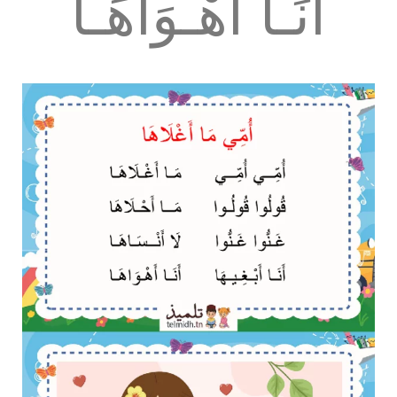
أَنَـا أَهْـوَاهَـا