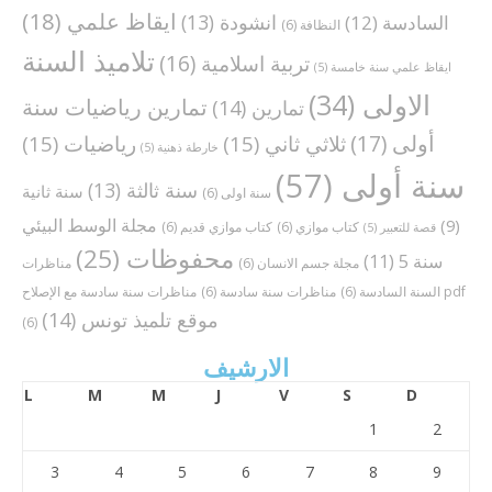
ايقاظ علمي
(18)
انشودة
(13)
السادسة
(12)
النظافة
(6)
تلاميذ السنة
تربية اسلامية
(16)
ايقاظ علمي سنة خامسة
(5)
الاولى
(34)
تمارين رياضيات سنة
تمارين
(14)
أولى
(17)
ثلاثي ثاني
(15)
رياضيات
(15)
خارطة ذهنية
(5)
سنة أولى
(57)
سنة ثالثة
(13)
سنة ثانية
سنة اولى
(6)
مجلة الوسط البيئي
(9)
كتاب موازي
(6)
كتاب موازي قديم
(6)
قصة للتعبير
(5)
محفوظات
(25)
سنة 5
(11)
مجلة جسم الانسان
(6)
مناظرات
مناظرات سنة سادسة مع الإصلاح pdf
السنة السادسة
(6)
مناظرات سنة سادسة
(6)
موقع تلميذ تونس
(14)
(6)
الارشيف
L
M
M
J
V
S
D
1
2
3
4
5
6
7
8
9