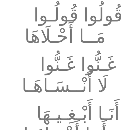
قُولُوا قُولُـوا
مَــا أَحْـلَاهَا
غَـنُّوا غَـنُّوا
لَا أَنْــسَـاهَـا
أَنَـا أَبْـغِـيـهَا