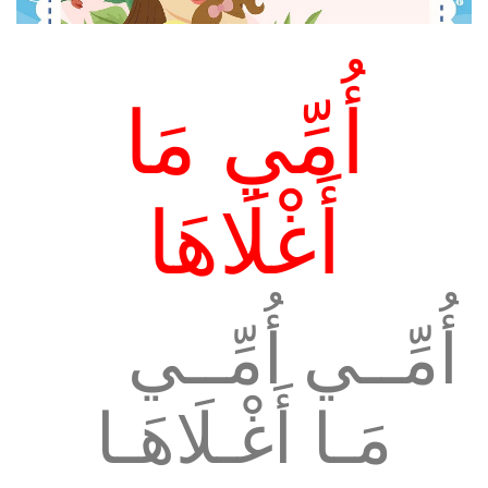
أُمِّي مَا
أَغْلَاهَا
أُمِّــي أُمِّــي
مَـا أَغْـلَاهَـا