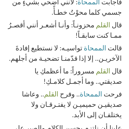
فأجابت
الممحاة
: لأنني أضحي بشيءٍ من
جسمي كلما محوْتُ خطـأً.
قال
القلم
محزونـاً: وأنـا أشعـر أنني أقصـرُ
ممـا كنت سابقـاً
!
قالت
الممحاة
تواسيـه: لا نستطيع إفادةَ
الآخريـن.. إلا إذا قدّمنـا تضحيـة من أجلهم.
قال
القلم
مسروراً: ما أعظمكِ يا
صديقتي.. وما أجمـل كلامـكِ
!
فرحت
الممحاة
.. وفرح
القلم
.. وعاشا
صديقيـن حميميـن لا يفتـرقـان ولا
يختلفـان إلى الأبد.
علينا أن نلتزم بحسن الكلام والصبر على