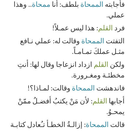
فأجابته
الممحاة
بلطف: أنا
ممحاة
.. وهذا
عملي
.
فرد
القلم
: هذا ليس عمـلاً
!
التفتت
الممحاة
وقالت له: عملي نـافع
مثـل عملكَ تمـامـاً
.
ولكن
القلم
ازداد انزعاجا وقال لها: أنتِ
مخطئـة ومغـرورة
.
فاندهشت
الممحاة
وقالت: لمـاذا؟!
أجابها
القلم
: لأن مَنْ يكتبُ أفضـلُ ممّنْ
يمحـوُ
.
قالت
الممحاة
: إزالـةُ الخطـأ تـُعادل كتابـة