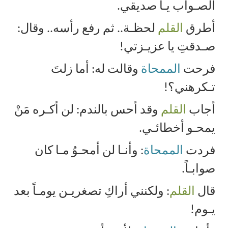
الصـواب يـا صديقي
.
أطرق
القلم
لحظـة.. ثم رفع رأسه.. وقال:
صـدقتِ يا عزيـزتي
!
فرحت
الممحاة
وقالت له: أما زلتَ
تـكرهني؟!
أجاب
القلم
وقد أحس بالندم: لن أكـره مَنْ
يمحـو أخطائـي
.
فردت
الممحاة
: وأنـا لن أمحـوُ مـا كان
صوابـاً
.
قال
القلم
: ولكنني أراكِ تصغريـن يومـاً بعد
يـوم
!