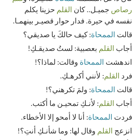
رصاص
جميـل.. كان
القلم
حزينا يكلم
نفسه في حيرة. فدار حوار قصيـر بينهمـا.
قالت
الممحاة
: كيف حالكَ يا صديقي؟
أجاب
القلم
بعصبية: لستُ صديقـكِ
!
اندهشت
الممحاة
وقالت: لماذا؟!
فرد
القلم
: لأنني أكرهـكِ
.
قالت
الممحاة
: ولمَ تكرهني؟!
أجاب
القلم
: لأنـكِ تمحيـن ما أكتب
.
فردت
الممحاة
: أنا لا أمحو إلا الأخطاء
.
انزعج
القلم
وقال لها: وما شأنـكِ أنتِ؟!