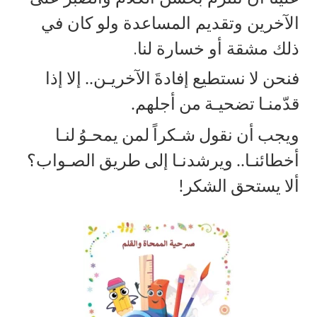
الآخرين وتقديم المساعدة ولو كان في
ذلك مشقة أو خسارة لنا
.
فنحن لا نستطيع إفادةَ الآخريـن.. إلا إذا
قدّمنـا تضحيـة من أجلهم
.
ويجب أن نقول شـكراً لمن يمحـوُ لنـا
أخطائنـا.. ويرشدنـا إلى طريق الصـواب؟
ألا يستحق الشكر!