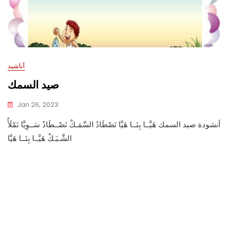
أناشيد
صيد السمك
Jan 26, 2023
أنشودة صيد السمك هَيَّــا بِنَــا هَيَّا نَصْطَادُ السَّمَـكْ نَصْــطَادُ سَــوِيَّا نَمْلَأُ
الشَّـبَـكْ هَيَّــا بِنَــا هَيَّا