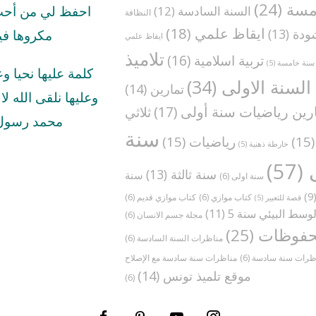
مسة
(24)
السنة السادسة
(12)
احفظ لي من أحب 
النظافة
ايقاظ علمي
(18)
ودة
(13)
مكروها في
ايقاظ علمي
تلاميذ
تربية اسلامية
(16)
سنة خامسة
(5)
كلمة عليها نحيا و
السنة الاولى
(34)
تمارين
(14)
وعليها نلقى الله لا ا
رين رياضيات سنة أولى
(17)
ثلاثي
محمد رسول 
سنة
(1
رياضيات
(15)
خارطة ذهنية
(5)
(57)
سنة ثالثة
(13)
سنة
سنة اولى
(6)
(
كتاب موازي
(6)
كتاب موازي قديم
(6)
قصة للتعبير
(5)
وسط البيئي سنة 5
(11)
مجلة جسم الانسان
(6)
فوظات
(25)
مناظرات السنة السادسة
(6)
ظرات سنة سادسة
(6)
موقع تلميذ تونس
(14)
(6)