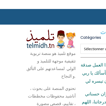
ات
Catégories
موقع تلميذ هو منصة تربوية
تثقيفية موجهة للتلميذ و
ا العمل صدقة
الولي لمساعدتهم على التألق
أسألك يا ربي
و النجاح.
ن تيسره لي
تحتوي المنصة على بحوث ،
زان حسناتي
أناشيد محفوظات مخططات
رجاتنا، اللهم
، تقاييم، قصص مصورة