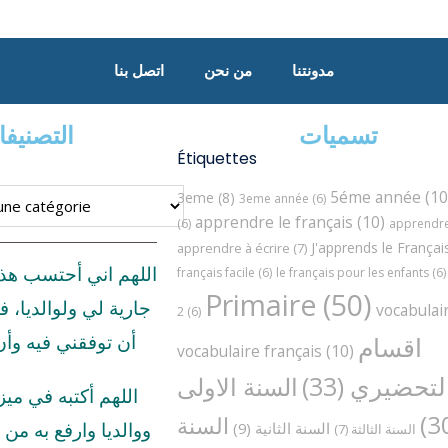
مدونتنا
من نحن
اتصل بنا
تسميات
التصنيف
Étiquettes
5éme année
(10
3eme
(8)
3eme année
(6)
apprendre le français
(10)
(6)
apprendre 
J'apprends le Françai
apprendre à écrire
(7)
اللهم اني أحتسب هذ
français facile
(6)
le français pour les enfants
(6)
Primaire
(50)
جارية لي ولوالديا، ف
vocabulai
2
(6)
اقسام
أن توفقني فيه وأ
vocabulaire français
(10)
لتحضيري
(33)
السنة الاولى
اللهم أكتبه في مي
السنة
السنة الثانية
(9)
ووالديا وارفع به من د
السنة الثالثة
(7)