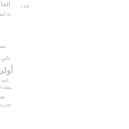
الخا
« Juil
انش
(6)
تما
ثاني
5)
أولى
ثانية
9)
مجلة ال
مح
مناظرات سنة سادسة مع الإصلاح pdf
منا