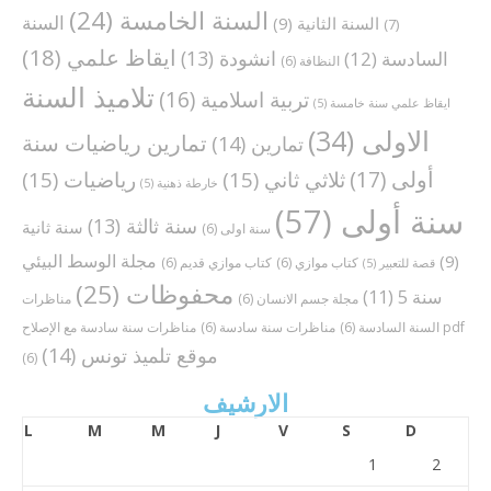
السنة الخامسة
(24)
السنة
السنة الثانية
(9)
(7)
ايقاظ علمي
(18)
انشودة
(13)
السادسة
(12)
النظافة
(6)
تلاميذ السنة
تربية اسلامية
(16)
ايقاظ علمي سنة خامسة
(5)
الاولى
(34)
تمارين رياضيات سنة
تمارين
(14)
أولى
(17)
ثلاثي ثاني
(15)
رياضيات
(15)
خارطة ذهنية
(5)
سنة أولى
(57)
سنة ثالثة
(13)
سنة ثانية
سنة اولى
(6)
مجلة الوسط البيئي
(9)
كتاب موازي
(6)
كتاب موازي قديم
(6)
قصة للتعبير
(5)
محفوظات
(25)
سنة 5
(11)
مجلة جسم الانسان
(6)
مناظرات
مناظرات سنة سادسة مع الإصلاح pdf
السنة السادسة
(6)
مناظرات سنة سادسة
(6)
موقع تلميذ تونس
(14)
(6)
الارشيف
L
M
M
J
V
S
D
1
2