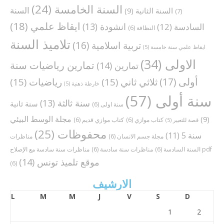
السنة الخامسة
(24)
السنة
السنة الثانية
(9)
(7)
ايقاظ علمي
(18)
انشودة
(13)
السادسة
(12)
النظافة
(6)
تلاميذ السنة
تربية اسلامية
(16)
ايقاظ علمي سنة خامسة
(5)
الاولى
(34)
تمارين رياضيات سنة
تمارين
(14)
أولى
(17)
ثلاثي ثاني
(15)
رياضيات
(15)
خارطة ذهنية
(5)
سنة أولى
(57)
سنة ثالثة
(13)
سنة ثانية
سنة اولى
(6)
مجلة الوسط البيئي
(9)
كتاب موازي
(6)
كتاب موازي قديم
(6)
قصة للتعبير
(5)
محفوظات
(25)
سنة 5
(11)
مجلة جسم الانسان
(6)
مناظرات
مناظرات سنة سادسة مع الإصلاح pdf
السنة السادسة
(6)
مناظرات سنة سادسة
(6)
موقع تلميذ تونس
(14)
(6)
الارشيف
L
M
M
J
V
S
D
1
2