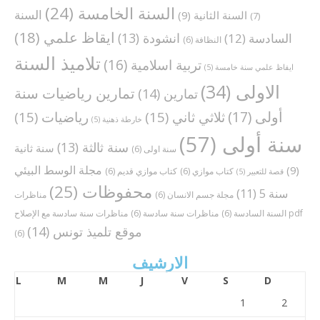
السنة الخامسة
(24)
السنة
السنة الثانية
(9)
(7)
ايقاظ علمي
(18)
انشودة
(13)
السادسة
(12)
النظافة
(6)
تلاميذ السنة
تربية اسلامية
(16)
ايقاظ علمي سنة خامسة
(5)
الاولى
(34)
تمارين رياضيات سنة
تمارين
(14)
أولى
(17)
ثلاثي ثاني
(15)
رياضيات
(15)
خارطة ذهنية
(5)
سنة أولى
(57)
سنة ثالثة
(13)
سنة ثانية
سنة اولى
(6)
مجلة الوسط البيئي
(9)
كتاب موازي
(6)
كتاب موازي قديم
(6)
قصة للتعبير
(5)
محفوظات
(25)
سنة 5
(11)
مجلة جسم الانسان
(6)
مناظرات
مناظرات سنة سادسة مع الإصلاح pdf
السنة السادسة
(6)
مناظرات سنة سادسة
(6)
موقع تلميذ تونس
(14)
(6)
الارشيف
L
M
M
J
V
S
D
1
2