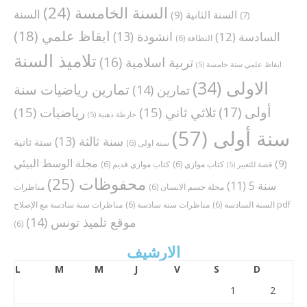
السنة الخامسة
(24)
السنة
السنة الثانية
(9)
(7)
ايقاظ علمي
(18)
انشودة
(13)
السادسة
(12)
النظافة
(6)
تلاميذ السنة
تربية اسلامية
(16)
ايقاظ علمي سنة خامسة
(5)
الاولى
(34)
تمارين رياضيات سنة
تمارين
(14)
أولى
(17)
ثلاثي ثاني
(15)
رياضيات
(15)
خارطة ذهنية
(5)
سنة أولى
(57)
سنة ثالثة
(13)
سنة ثانية
سنة اولى
(6)
مجلة الوسط البيئي
(9)
كتاب موازي
(6)
كتاب موازي قديم
(6)
قصة للتعبير
(5)
محفوظات
(25)
سنة 5
(11)
مجلة جسم الانسان
(6)
مناظرات
مناظرات سنة سادسة مع الإصلاح pdf
السنة السادسة
(6)
مناظرات سنة سادسة
(6)
موقع تلميذ تونس
(14)
(6)
الارشيف
L
M
M
J
V
S
D
1
2